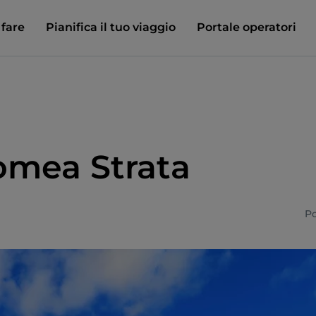
 fare
Pianifica il tuo viaggio
Portale operatori
omea Strata
P