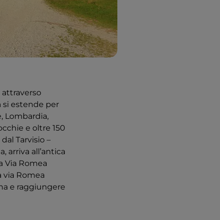
 attraverso
ia si estende per
e, Lombardia,
cchie e oltre 150
 dal Tarvisio –
 arriva all’antica
 la Via Romea
ca via Romea
ena e raggiungere