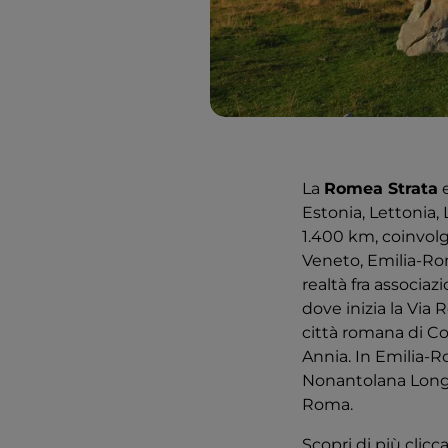
La
Romea Strata
e
Estonia, Lettonia, 
1.400 km, coinvol
Veneto, Emilia-Rom
realtà fra associaz
dove inizia la Via 
città romana di Co
Annia. In Emilia-
Nonantolana Longo
Roma.
Scopri di più clic