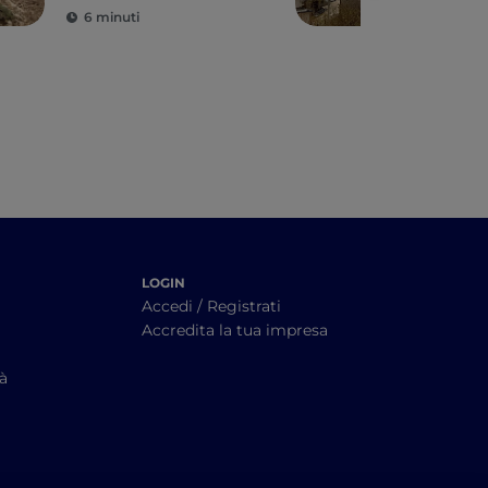
Italia CAI
6 minuti
1 m
LOGIN
Accedi / Registrati
Accredita la tua impresa
tà