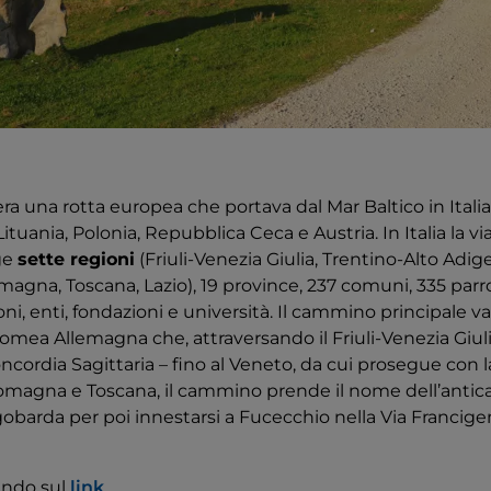
ra una rotta europea che portava dal Mar Baltico in Italia
Lituania, Polonia, Repubblica Ceca e Austria. In Italia la v
ge
sette regioni
(Friuli-Venezia Giulia, Trentino-Alto Adig
agna, Toscana, Lazio), 19 province, 237 comuni, 335 parro
ioni, enti, fondazioni e università. Il cammino principale va
Romea Allemagna che, attraversando il Friuli-Venezia Giulia,
ncordia Sagittaria – fino al Veneto, da cui prosegue con
Romagna e Toscana, il cammino prende il nome dell’anti
barda per poi innestarsi a Fucecchio nella Via Francig
cando sul
link
.