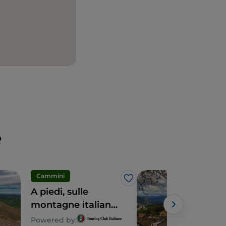
e
Cam
Cammini
Like
Fra
A piedi, sulle
Rim
montagne italiane,
Powe
lungo il Sentiero
Powered by: