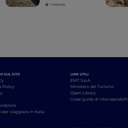
1 minuto
I SUL SITO
LINK UTILI
cy
ENIT S.p.A.
a Policy
Ministero del Turismo
cy
Open Library
à
Linee guida di interoperabili
ndizioni
 per viaggiare in Italia