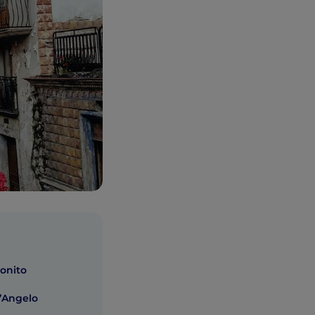
onito
t’Angelo