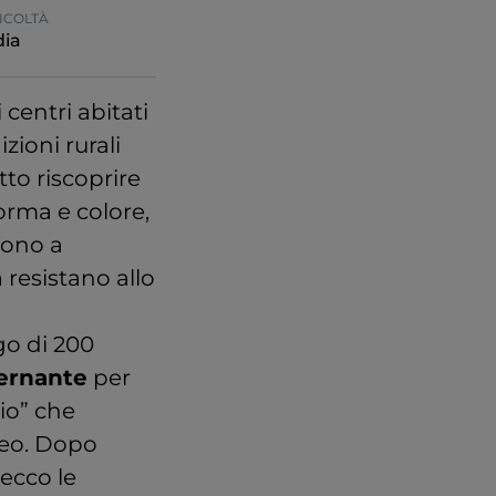
ICOLTÀ
ia
centri abitati
zioni rurali
to riscoprire
forma e colore,
tono a
 resistano allo
go di 200
ernante
per
io” che
neo. Dopo
ecco le