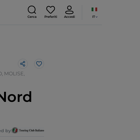
IT
Cerca
Preferiti
Accedi
Like
, MOLISE,
 Nord
d by: