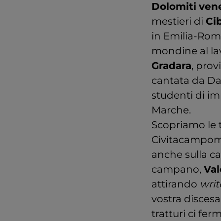
Dolomiti
ven
mestieri di
Ci
in Emilia-Rom
mondine al lav
Gradara
, prov
cantata da Dan
studenti di i
Marche.
Scopriamo le 
Civitacampomar
anche sulla ca
campano,
Va
attirando
writ
vostra discesa
tratturi ci fe