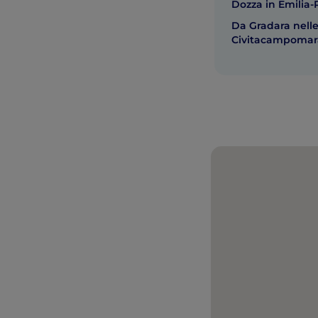
Dozza in Emili
Da Gradara nell
Civitacampomara