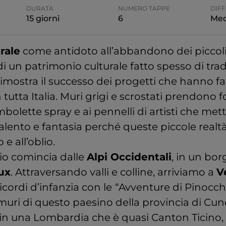
DURATA
NUMERO TAPPE
DIFF
15 giorni
6
Med
rale
come antidoto all’abbandono dei piccoli 
di un patrimonio culturale fatto spesso di tradi
imostra il successo dei progetti che hanno fat
n tutta Italia. Muri grigi e scrostati prendono 
mbolette spray e ai pennelli di artisti che met
alento e fantasia perché queste piccole realtà
 all’oblio.
gio comincia dalle
Alpi Occidentali
, in un bor
ux
. Attraversando valli e colline, arriviamo a
V
ricordi d’infanzia con le
“Avventure di Pinocch
muri di questo paesino della provincia di Cu
 in una Lombardia che è quasi Canton Ticino, 