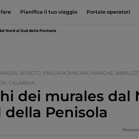
 fare
Pianifica il tuo viaggio
Portale operatori
dal Nord al Sud della Penisola
ARDIA, VENETO, EMILIA ROMAGNA, MARCHE, ABRUZZO
ATA, CALABRIA
ghi dei murales dal
 della Penisola
Powere