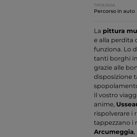
TIPOLOGIA
Percorso in auto
La
pittura mu
e alla perdita 
funziona. Lo d
tanti borghi i
grazie alle bo
disposizione t
spopolamento e
Il vostro viag
anime,
Ussea
rispolverare i 
tappezzano i 
Arcumeggia
,