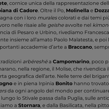
ete
, cornice unica della rappresentazione delle
biana di Cadore
. Oltre il Po,
Molinella
e
Dozz
agna con i loro
murales
colorati e dai temi più
oro nelle risaie alle
geishe
avvolte nel
kimon
incia di Pesaro e Urbino, rivediamo Francesca
te insieme all’amato Paolo Malatesta, e poi 
mportanti accademie d’arte a
Braccano
, sempr
tradizioni
arbëreshë
a
Campomarino
, poco p
ano, nella regione, il Molise, che rivendica i
rta geografica dell’arte. Nelle terre del briga
logno
e in piena Irpinia
Bonito
hanno trovato 
ers
da ogni angolo del mondo per continuare 
 lungo lo Stivale passa dalla Puglia, sulle anti
rmiamo a
Stornara
, e dalla Basilicata, nella pit