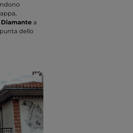
rendono
tappa,
i
Diamante
a
 punta dello