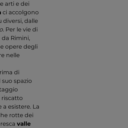
 arti e dei
a
ci accolgono
 diversi, dalle
o
. Per le vie di
 da Rimini,
le opere degli
e nelle
rima di
l suo spazio
ntaggio
riscatto
a esistere. La
che rotte dei
toresca
valle