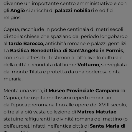
divenne un importante centro amministrativo e con
gli
Angiò
si arricchì di
palazzi nobiliari
e edifici
religiosi.
Capua, racchiude in poche centinaia di metri secoli
di storia: chiese che spaziano dal periodo longobardo
al
tardo Barocco
, antichità romane e palazzi gentilizi.
La
Basilica Benedettina di Sant’Angelo in Formis
,
con i suoi affreschi, testimonia l’alto livello culturale
della città circondata dal fiume
Volturno
, sorvegliata
dal monte Tifata e protetta da una poderosa cinta
muraria.
Merita una visita,
il Museo Provinciale Campano
di
Capua, che ospita moltissimi reperti importanti
dall’epoca preromana fino alle opere del XVIII secolo,
oltre alla più vasta collezione di
Matres Matutae
,
statuine raffiguranti la divinità romana del mattino (o
dell’aurora). Infatti, nell’antica città di
Santa Maria di