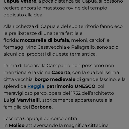
Capua Vetere
, a poca distanza da Capua, si possono
vedere ancora le maestose rovine del tempio
dedicato alla dea.
Alla ricchezza di Capua e del suo territorio fanno eco
le prelibatezze di una terra fertile e
florida:
mozzarella di bufala
, meloni, carciofi e
formaggi, vino Casavecchia e Pallagrello, sono solo
alcuni dei prodotti di questa terra antica.
Prima di lasciare la Campania non possiamo non
menzionare la vicina
Caserta
, con la sua bellissima
città vecchia,
borgo medievale
di grande fascino, e la
splendida
Reggia
,
patrimonio UNESCO
, col
meraviglioso parco, opera del 1752 dell’architetto
Luigi Vanvitelli,
storicamente appartenuta alla
famiglia dei
Borbone.
Lasciata Capua, il percorso entra
in
Molise
attraversando la magnifica cittadina