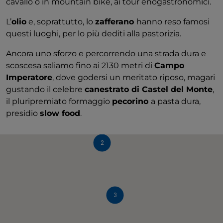
cavallo o in mountain bike, ai tour enogastronomici.
L’
olio
e, soprattutto, lo
zafferano
hanno reso famosi
questi luoghi, per lo più dediti alla pastorizia.
Ancora uno sforzo e percorrendo una strada dura e
scoscesa saliamo fino ai 2130 metri di
Campo
Imperatore
, dove godersi un meritato riposo, magari
gustando il celebre
canestrato di Castel del Monte
,
il pluripremiato formaggio
pecorino
a pasta dura,
presidio
slow food
.
2
3