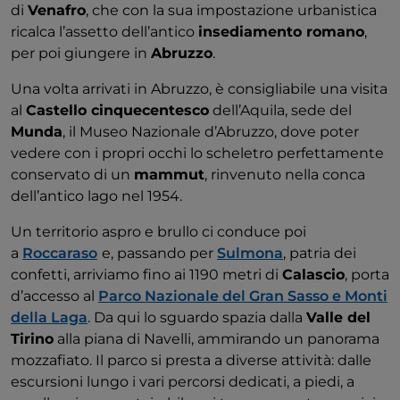
di
Venafro
, che con la sua impostazione urbanistica
ricalca l’assetto dell’antico
insediamento romano
,
per poi giungere in
Abruzzo
.
Una volta arrivati in Abruzzo, è consigliabile una visita
al
Castello cinquecentesco
dell’Aquila, sede del
Munda
, il Museo Nazionale d’Abruzzo, dove poter
vedere con i propri occhi lo scheletro perfettamente
conservato di un
mammut
, rinvenuto nella conca
dell’antico lago nel 1954.
Un territorio aspro e brullo ci conduce poi
a
Roccaraso
e, passando per
Sulmona
, patria dei
confetti, arriviamo fino ai 1190 metri di
Calascio
, porta
d’accesso al
Parco Nazionale del Gran Sasso e Monti
della Laga
. Da qui lo sguardo spazia dalla
Valle del
Tirino
alla piana di Navelli, ammirando un panorama
mozzafiato. Il parco si presta a diverse attività: dalle
escursioni lungo i vari percorsi dedicati, a piedi, a