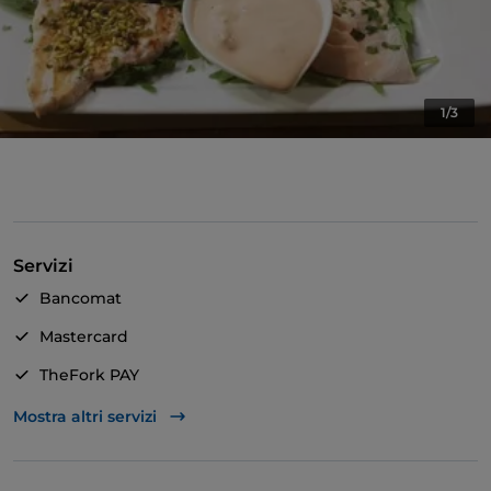
1/3
Servizi
Bancomat
Mastercard
TheFork PAY
Unionpay via TheFork PAY
Mostra altri servizi
Visa
Accesso disabili