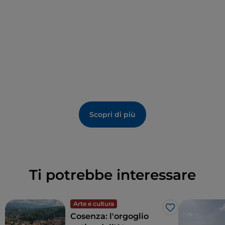
trovano un’edicola in marmo bianco alabastrino con
gruppo marmoreo della Madonna del Popolo col
Bambino di scuola napoletana (XV sec.) e un pulpito
in legno di noce (1742); la
Chiesa del Crocifisso
con
una scultura lignea del 600 di Cristo in croce,
dichiarata Monumento Nazionale per il suo valore
artistico.
Scopri di più
Ti potrebbe interessare
Arte e cultura
Like
Cosenza: l'orgoglio