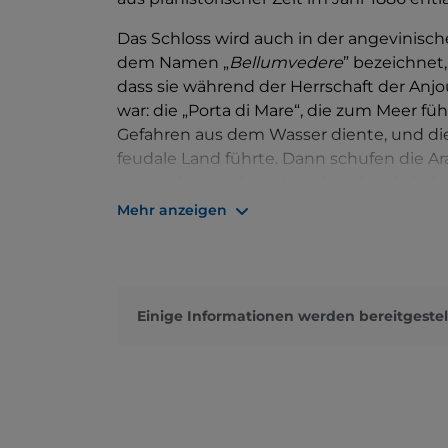
Das Schloss wird auch in der angevinisch
dem Namen „
Bellumvedere
” bezeichnet,
dass sie während der Herrschaft der An
war: die „Porta di Mare“, die zum Meer fü
Gefahren aus dem Wasser diente, und die „
feudale Land führte. Dann schufen die Ara
um zu den antiken Kunsthandwerksläden 
Haus des Prinzen führte.
Mehr anzeigen
Heute sieht es aus wie ein mittelalterlic
der einen Seite auf das Tyrrhenische Meer
Nationalparks Pollino hinter sich hat.
Einige Informationen werden bereitgestel
Einen Besuch wert sind: das
Kapuzinerk
Ampulle mit den Reliquien des Heiligen 
„Stadt der Liebe“ bezeichnet wird, die
Mut
(16. Jahrhundert), in der sich eine klein
Marmorgruppe der Madonna del Popolo mi