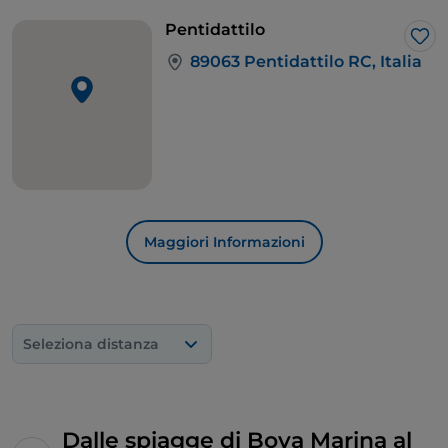
Salvo
se volete fare il pieno di acqua cristallina,
Pentidattilo
splendide spiagge
e bergamotto a volontà!
Lik
89063 Pentidattilo RC, Italia
Maggiori Informazioni
Seleziona distanza
Dalle spiagge di Bova Marina al