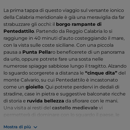
La prima tappa di questo viaggio sul versante ionico
della Calabria meridionale è già una meraviglia da far
strabuzzare gli occhi: il
borgo rampante di
Pentedattilo
. Partendo da Reggio Calabria lo si
raggiunge in 40 minuti d’auto costeggiando il mare,
con la vista sulle coste siciliane. Con una piccola
pausa a
Punta Pella
ro beneficerete di un panorama
da urlo, oppure potrete fare una sosta nelle
numerose spiagge sabbiose lungo il tragitto. Alzando
lo sguardo scorgerete a distanza le
“cinque dita”
del
monte Calvario, su cui Pentedattilo è incastonato
come un
gioiello
. Qui potrete perdervi in dedali di
stradine, case in pietra e suggestive balconate ricche
di storia e
ruvida bellezza
da sfiorare con le mani.
Una visita ai resti del
castello medievale
vi
permetterà di dominare con lo sguardo il paese, le
rocce dell’Aspromonte e il mar Ionio. Procedendo per
Mostra di più
Bova, concedetevi una sosta a
Melito di Porto