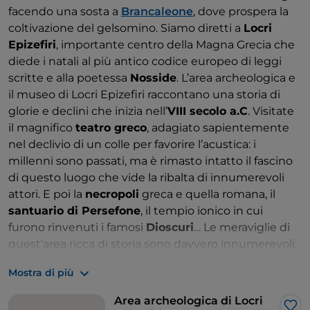
facendo una sosta a
Brancaleone
, dove prospera la
coltivazione del gelsomino.
Siamo diretti a
Locri
Epizefiri
, importante centro della Magna Grecia che
diede i natali al più antico codice europeo di leggi
scritte e alla poetessa
Nosside
. L’area archeologica e
il museo di Locri Epizefiri raccontano una storia di
glorie e declini che inizia nell’
VIII secolo a.C
. Visitate
il magnifico
teatro greco
, adagiato sapientemente
nel declivio di un colle per favorire l’acustica: i
millenni sono passati, ma è rimasto intatto il fascino
di questo luogo che vide la ribalta di innumerevoli
attori. E poi la
necropoli
greca e quella romana, il
santuario di Persefone
, il tempio ionico in cui
furono rinvenuti i famosi
Dioscuri
… Le meraviglie di
quest’area ricca di storia sono davvero innumerevoli.
Una storia gloriosa di arte e cultura, interrotta solo
Mostra di più
nel
VII-VIII secolo d.C
.: è con le
incursioni dei pirati
arabi
che Locri Epizefiri va incontro al suo
Area archeologica di Locri