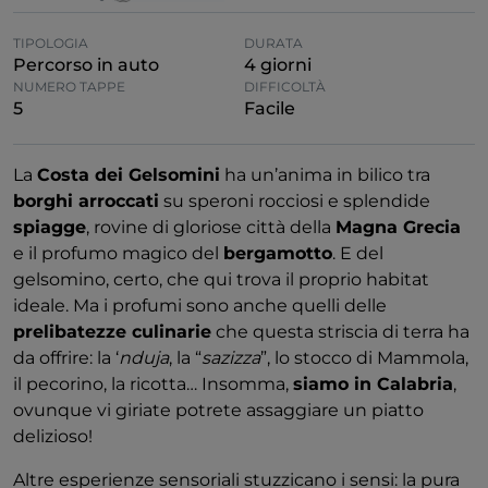
TIPOLOGIA
DURATA
Percorso in auto
4 giorni
NUMERO TAPPE
DIFFICOLTÀ
5
Facile
La
Costa dei Gelsomini
ha un’anima in bilico tra
borghi arroccati
su speroni rocciosi e splendide
spiagge
, rovine di gloriose città della
Magna Grecia
e il profumo magico del
bergamotto
. E del
gelsomino, certo, che qui trova il proprio habitat
ideale. Ma i profumi sono anche quelli delle
prelibatezze culinarie
che questa striscia di terra ha
da offrire: la ‘
nduja
, la “
sazizza
”, lo stocco di Mammola,
il pecorino, la ricotta… Insomma,
siamo in Calabria
,
ovunque vi giriate potrete assaggiare un piatto
delizioso!
Altre esperienze sensoriali stuzzicano i sensi: la pura