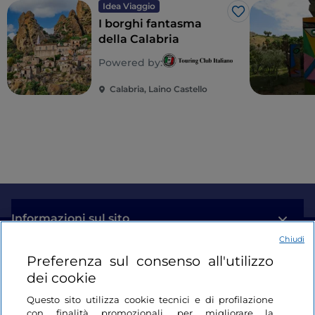
Idea Viaggio
Like
I borghi fantasma
della Calabria
Powered by:
Calabria, Laino Castello
Informazioni sul sito
Chiudi
Link Utili
Preferenza sul consenso all'utilizzo
dei cookie
Login
Questo sito utilizza cookie tecnici e di profilazione
con finalità promozionali, per migliorare la