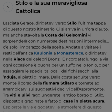
Stilo e la sua meravigliosa
Cattolica
Lasciata Gerace, dirigetevi verso
Stilo
, l’ultima tappa
di questo nostro itinerario. Ci si arriva in un’ora d’auto,
ma anche stavolta la
Costa dei Gelsomini
vi
sorprenderà con numerose destinazioni intermedie…
c’è solo l’imbarazzo della scelta. Andate a visitare i
resti dell’antica
Kaulonia
a
Monasterace
, o dirigetevi
nella
Riace
dei celebri Bronzi. E ricordate: lungo la via
ogni occasione è buona per un tuffo nello Ionio, o per
assaggiare le specialità locali, dai fichi secchi alla
’
nduja,
ai piatti di mare. Dalla costa seguite verso
monte il corso della
fiumara Stilaro
e tornate ad
arrampicarvi sui suggestivi declivi dell’Aspromonte.
Tra
viti e ulivi
raggiungerete l’antico borgo di Stilo,
disposto a gradinate e fatto di
case in pietra scura
.
Esplorate le vie e godetevi le atmosfere di questo