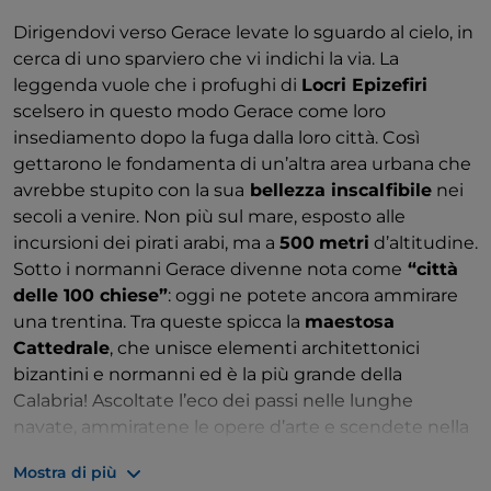
Dirigendovi verso Gerace levate lo sguardo al cielo, in
cerca di uno sparviero che vi indichi la via. La
leggenda vuole che i profughi di
Locri Epizefiri
scelsero in questo modo Gerace come loro
insediamento dopo la fuga dalla loro città. Così
gettarono le fondamenta di un’altra area urbana che
avrebbe stupito con la sua
bellezza inscalfibile
nei
secoli a venire. Non più sul mare, esposto alle
incursioni dei pirati arabi, ma a
500
metri
d’altitudine.
Sotto i normanni Gerace divenne nota come
“città
delle 100 chiese”
: oggi ne potete ancora ammirare
una trentina. Tra queste spicca la
maestosa
Cattedrale
, che unisce elementi architettonici
bizantini e normanni ed è la più grande della
Calabria! Ascoltate l’eco dei passi nelle lunghe
navate, ammiratene le opere d’arte e scendete nella
cripta
.
Mostra di più
Poi tornate a perdevi tra le strette vie del borgo alla