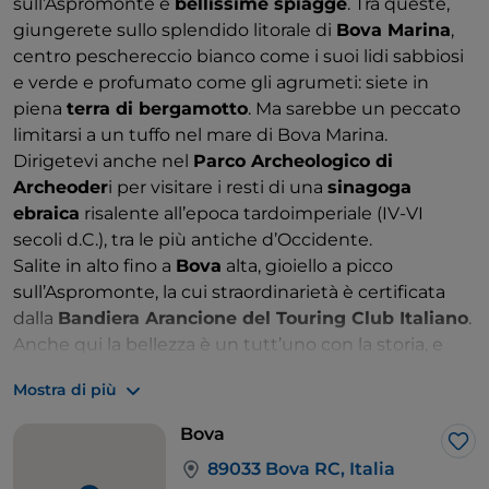
sull’Aspromonte e
bellissime spiagge
. Tra queste,
giungerete sullo splendido litorale di
Bova Marina
,
centro peschereccio bianco come i suoi lidi sabbiosi
e verde e profumato come gli agrumeti: siete in
piena
terra di bergamotto
. Ma sarebbe un peccato
limitarsi a un tuffo nel mare di Bova Marina.
Dirigetevi anche nel
Parco Archeologico di
Archeoder
i per visitare i resti di una
sinagoga
ebraica
risalente all’epoca tardoimperiale (IV-VI
secoli d.C.), tra le più antiche d’Occidente.
Salite in alto fino a
Bova
alta, gioiello a picco
sull’Aspromonte, la cui straordinarietà è certificata
dalla
Bandiera Arancione del Touring Club Italiano
.
Anche qui la bellezza è un tutt’uno con la storia, e
con la
tradizione grecanica
. Mettetevi in ascolto: il
Mostra di più
dialetto greco-calabro
è ancora parlato dai suoi
abitanti, eredi e gelosi custodi della
cultura magno
Bova
greca
.
Lik
89033 Bova RC, Italia