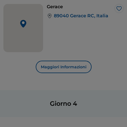
ricerca di un belvedere da cui si gode una
vista
Gerace
eccezionale
sulla Locride e sulle acque dello Ionio,
Lik
89040 Gerace RC, Italia
con l’Aspromonte alle spalle.
Se vi è venuta fame, dovete provare le
melanzane
‘mbuttunate
: ripiene, fritte e passate nel sugo…
davvero deliziose
!
Maggiori Informazioni
Giorno 4