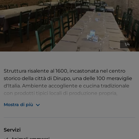
1/4
Struttura risalente al 1600, incastonata nel centro
storico della città di Dirupo, una delle 100 meraviglie
d'Italia. Ambiente accogliente e cucina tradizionale
con prodotti tipici locali di produzione propria,
gestione familiare dal 1992. Un momento di relax
Mostra di più
dopo aver visitato la cittadina di Pisticci (Citta Bianca
Lucana), vi aspettiamo sicuri di potervi regalare una
piacevole degustazione di prodotti locali.
Servizi