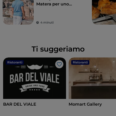
Matera per uno
spettacolare colpo
d’occhio sui Sassi
4 minuti
Ti suggeriamo
Ristoranti
Ristoranti
Like
BAR DEL VIALE
Momart Gallery