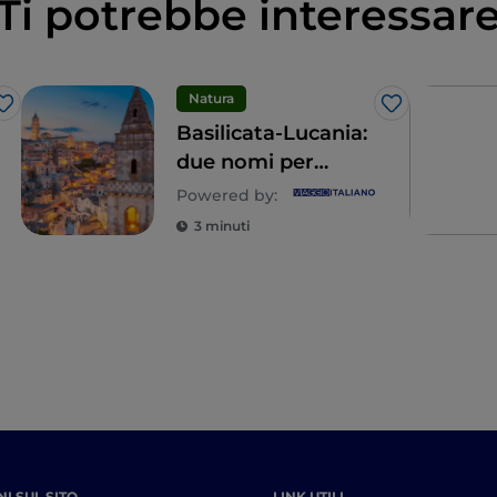
Ti potrebbe interessar
Natura
Like
Like
Basilicata-Lucania:
due nomi per
un’unica storia da
Powered by:
raccontare e una
3 minuti
memoria unica da
riscoprire
I SUL SITO
LINK UTILI