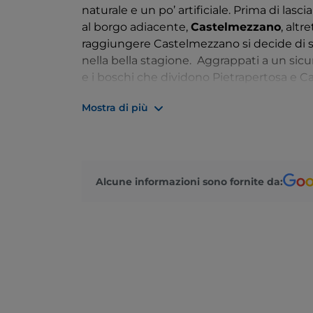
naturale e un po’ artificiale.
Prima di lasci
al borgo adiacente,
Castelmezzano
, alt
raggiungere Castelmezzano si decide di s
nella bella stagione. Aggrappati a un sicuro
e i boschi che dividono Pietrapertosa e Ca
da una visuale nuova e adrenalinica: le 
Mostra di più
Piccole Dolomiti Lucane sembreranno a
Alcune informazioni sono fornite da: