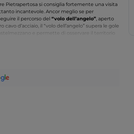
are Pietrapertosa si consiglia fortemente una visita
rettanto incantevole. Ancor meglio se per
eguire il percorso del
“volo dell’angelo”
, aperto
 cavo d’acciaio, il “volo dell’angelo” supera le gole
stelmezzano e permette di osservare il territorio
rocce che compongono il paesaggio incantato delle
ssumere forme sempre nuove e mutevoli.