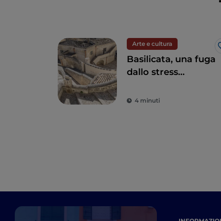
Arte e cultura
Basilicata, una fuga
dallo stress
quotidiano alla
riscoperta della
4 minuti
bellezza
INFORMAZION