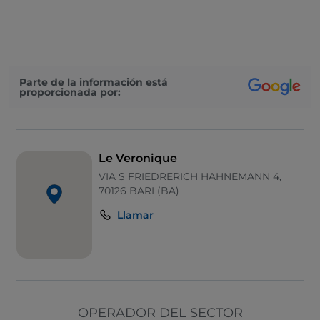
Para llevar
Baño para inválidos
Bancomat
Parte de la información está
proporcionada por:
Se habla inglés
Se habla francés
Google Pay
Le Veronique
Mastercard
VIA S FRIEDRERICH HAHNEMANN 4,
70126 BARI (BA)
Menú infantil
Llamar
No fumadores
Paypal
Pago con Satispay
Aparcamiento
OPERADOR DEL SECTOR
Partidos de fútbol