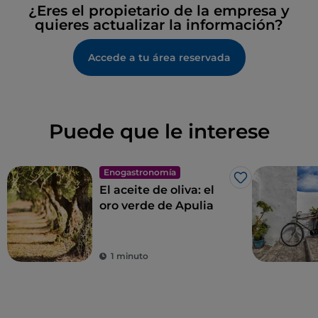
¿Eres el propietario de la empresa y
Sodexo
quieres actualizar la información?
Mesas de exterior
Accede a tu área reservada
Visa
Wi-Fi
Ticket restaurant
Puede que le interese
Enogastronomía
Me gusta
El aceite de oliva: el
oro verde de Apulia
1 minuto