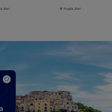
a, Bari
Puglia, Bari
Me gusta
a