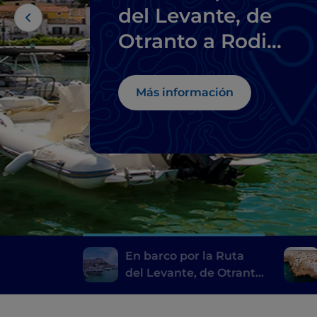
del Levante, de
Otranto a Rodi
Garganico
Más información
En barco por la Ruta
del Levante, de Otranto
a Rodi Garganico