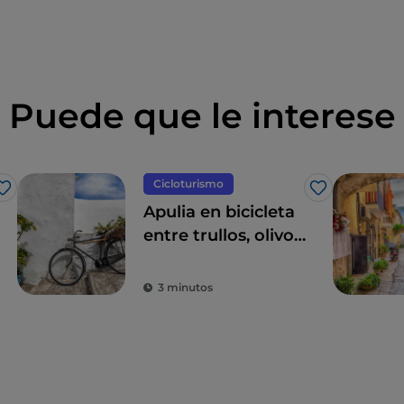
Puede que le interese
Cicloturismo
Me gusta
Me gusta
Apulia en bicicleta
entre trullos, olivos
y pueblos con
encanto
3 minutos