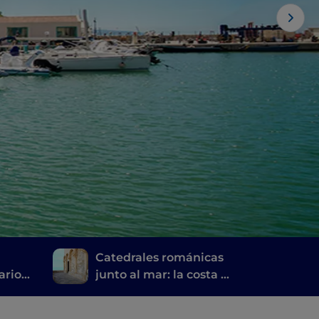
n
Catedrales románicas
rario
junto al mar: la costa al
sa
norte de Bari