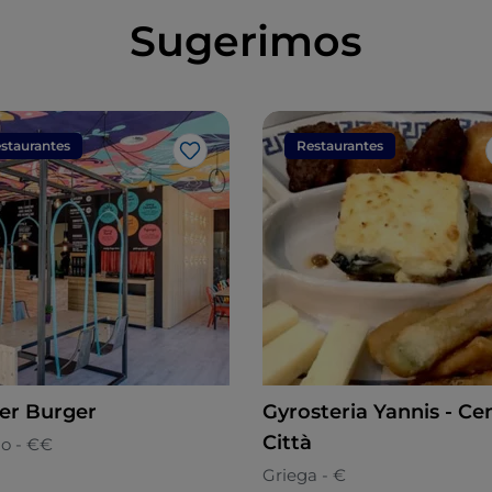
Sugerimos
staurantes
Restaurantes
Me gusta
er Burger
Gyrosteria Yannis - Ce
Città
o - €€
Griega - €