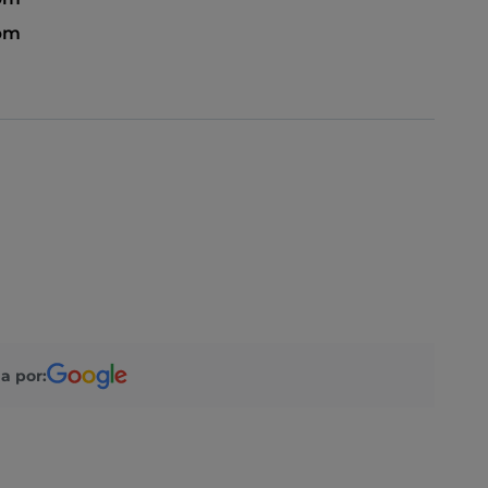
 pm
a por: