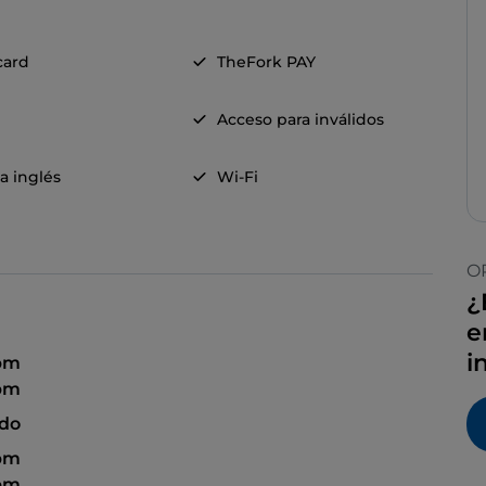
card
TheFork PAY
Acceso para inválidos
a inglés
Wi-Fi
O
¿
e
i
 pm
 pm
ado
 pm
 pm