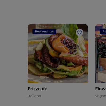
Restaurantes
Re
Me gusta
Frizzcafè
Flow
Italiano
Vegan