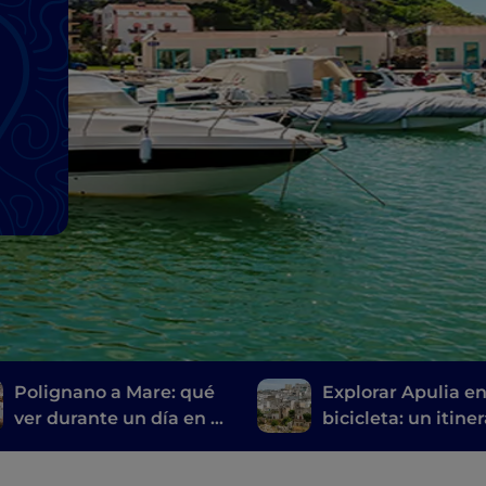
Polignano a Mare: qué
Explorar Apulia e
ver durante un día en la
bicicleta: un itine
ciudad más acogedora
de Gravina a Gino
del mundo