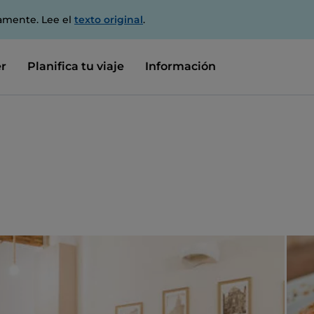
amente. Lee el
texto original
.
r
Planifica tu viaje
Información