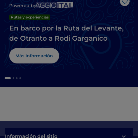
Me g
Powered by
Rutas y experiencias
En barco por la Ruta del Levante,
de Otranto a Rodi Garganico
Más información
Información del sitio