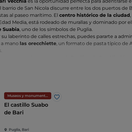
ari Vecchia
es la oportunidad perfecta para adentrarse e
iones ha dejado en Bari un patrimonio artístico único q
El barrio de San Nicola discurre entre los dos puertos de Ba
stas al paseo marítimo. El
centro histórico de la ciudad
Edad Media, está rodeado de murallas y dominado por e
 Suabia
, uno de los símbolos de Puglia.
su laberinto de calles estrechas, puedes pararte a admir
n a mano
las orecchiette
, un formato de pasta típico de A
.
unto no puede ser otro que la
Basílica de San Nicolás
, 
giosos más llamativos e importantes de Italia. Está dedic
ón y obispo que, según la leyenda, dio origen a Santa Cla
Lungomare de Bari
, una oportunidad perfecta para adm
gunos de los edificios más bellos de la ciudad. Relajante 
Museos y monumentos
Me gusta
repleto de restaurantes típicos donde se pueden comer lo
El castillo Suabo
de Bari
Puglia, Bari