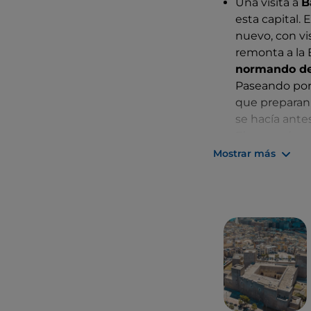
Una visita a
B
pasado de dominac
esta capital. 
nuevo, con vi
remonta a la 
normando de
Paseando por 
que prepara
se hacía antes
El segundo p
edificios reli
Mostrar más
de Myra, patr
de hoy.
Por último, el
Adriático y al
pasear, está 
locales.