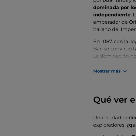
por bizantinos y
dominada por lo
independiente
. 
emperador de Orien
italiano del Impe
En 1087, con la l
Bari se convirtió
La dominación nor
aunque también f
reconstruida por 
Mostrar más
las luchas entre l
Pasada a los arag
su antigua glori
Qué ver e
varias rebeliones
del dominio austri
Una ciudad perfec
XIX con la constr
exploradores:
¿qu
Devuelta a los Bor