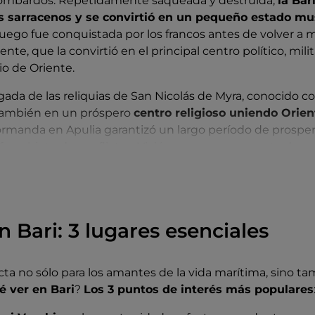
 lombardos. Repetidamente saqueada y destruida,
la Bar
s sarracenos y se convirtió en un pequeño estado m
Luego fue conquistada por los francos antes de volver a 
te, que la convirtió en el principal centro político, mili
rio de Oriente.
legada de las reliquias de San Nicolás de Myra, conocido 
 también en un próspero
centro religioso uniendo Orie
manda en Apulia garantizó un largo período de prosperi
ue objeto de conflictos. Vivió un nuevo momento de e
los suevos, pero volvió a decaer bajo los angevinos al ve
os escuderos locales y los banqueros extranjeros.
oneses y donada a los duques de Milán en 1464, en 1500
a por Isabel de Aragón
n Bari: 3 lugares esenciales
. En 1558 cayó en manos de los e
 sangrientas, y en 1657 fue duramente golpeada por la p
aco al borbónico, renaciendo bajo el dominio francés a pr
ta no sólo para los amantes de la vida marítima, sino ta
ucción de la nueva ciudad.
é ver en Bari
?
Los 3 puntos de interés más populares
bones en 1815, pasó a formar parte del Reino de Italia en