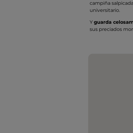
campiña salpicada
universitario.
Y
guarda celosam
sus preciados mon