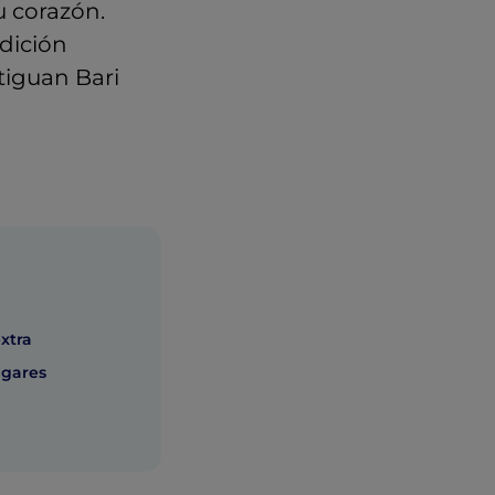
u corazón.
adición
stiguan Bari
extra
ugares