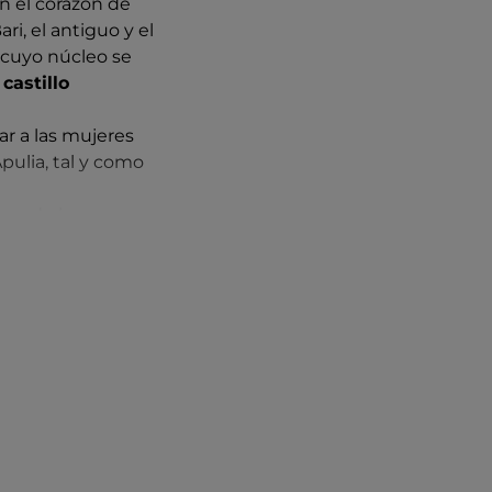
n el corazón de
ue te hará soñar.
ri, el antiguo y el
, cuyo núcleo se
l
castillo
ar a las mujeres
pulia, tal y como
uno de los
ada a San Nicolás
us, el Papá Noel
irar el mar
y agradable para
s ricos platos