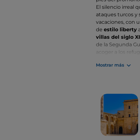
El silencio irreal
ataques turcos y 
vacaciones, con u
de
estilo liberty
a
villas del siglo X
de la Segunda Gue
acoger a los refug
son aún un gran e
Mostrar más
durante el mes d