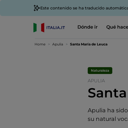
Este contenido se ha traducido automátic
Dónde ir
Qué hace
Home
Apulia
Santa María de Leuca
Naturaleza
APULIA
Santa
Apulia ha sid
su natural vo