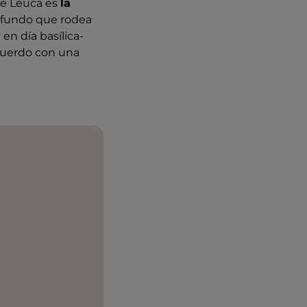
de Leuca es
la
rofundo que rodea
en día basílica-
cuerdo con una