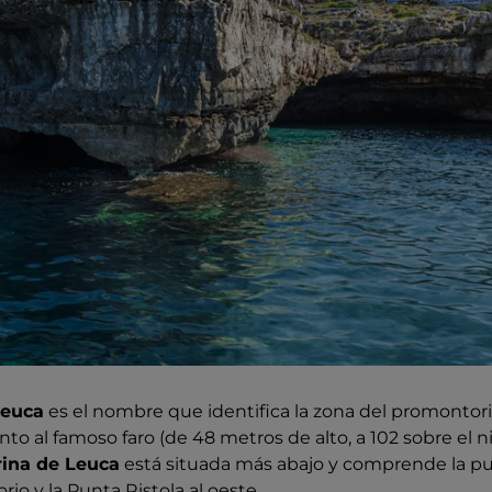
Leuca
es el nombre que identifica la zona del promontori
junto al famoso faro (de 48 metros de alto, a 102 sobre el n
ina de Leuca
está situada más abajo y comprende la pun
io y la Punta Ristola al oeste.