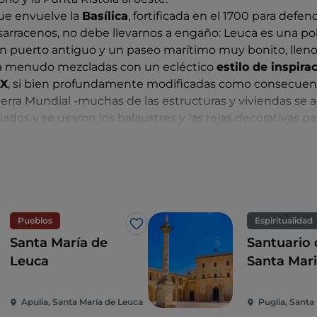
 que envuelve la
Basílica
, fortificada en el 1700 para defen
sarracenos, no debe llevarnos a engaño: Leuca es una p
n puerto antiguo y un paseo marítimo muy bonito, lleno d
 menudo mezcladas con un ecléctico
estilo de inspira
IX
, si bien profundamente modificadas como consecuenc
rra Mundial -muchas de las estructuras y viviendas se 
iados y se usaron los balaustres y las rejas decorativas pa
lemento de atracción para los turistas y para éstos abre
e mayo.
Pueblos
Espiritualidad
Me gusta
Santa María de
Santuario 
Leuca
Santa Mari
Finibus Te
Apulia, Santa María de Leuca
Puglia, Santa