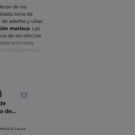
derse de los
oblada zona de
e adelfas y villas
ción morisca
. Las
ia de los efectos
adaptaron para
ra fabricar armas-
n sus puertas
Me gusta
de
a de
rrae
 Maria di Leuca