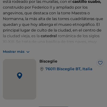
está rodeado por las murallas, con el
castillo suabo,
construido por Federico II y ampliado por los
angevinos, que destaca con la torre Maestra o
Normanna, la más alta de las torres cuadriláteras que
quedan y que hoy alberga el museo etnográfico. El
principal lugar de culto de la ciudad, en el centro de
la ciudad vieja, es la
catedral
románica de los siglos
XI-XIII. Se trata de una basílica de tres naves, muy
modificada con el paso del tiempo tras un terremoto
Mostrar más
del siglo XVIII y objeto de importantes
restauraciones que han devuelto las características
Bisceglie
románicas a su interior. Te llamará la atención su
Me 
76011 Bisceglie BT, Italia
fachada, con la bellísima portada central románica,
finamente decorada y precedida por un pequeño
pórtico sostenido por columnas con grifos, que
convive con el elemento barroco del gran ventanal.
Si te alejas un poco del mar, la campiña alrededor de
Bisceglie te reserva sorpresas, con huellas de una
antigüedad que resurge aquí y allá. Entre