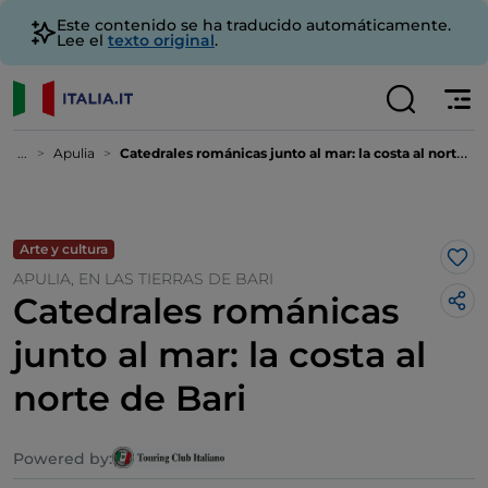
Este contenido se ha traducido automáticamente.
Lee el
texto original
.
...
Apulia
Catedrales románicas junto al mar: la costa al norte de Bari
Arte y cultura
Me 
APULIA, EN LAS TIERRAS DE BARI
Catedrales románicas
junto al mar: la costa al
norte de Bari
Powered by: