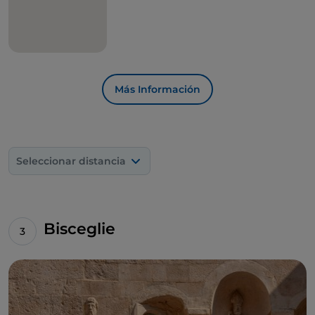
portales, pequeñas iglesias y fuentes. Aquí destaca la
figura de la
catedral de estilo románico
de Apulia
,
con las tres cúpulas piramidales y dos altos
campanarios,
que por sí solos constituyen la
imagen que queda grabada en quienes visitan
Molfetta.
Más Información
Seleccionar distancia
Bisceglie