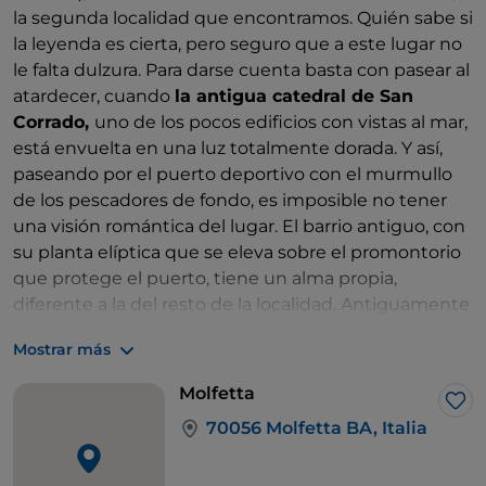
la segunda localidad que encontramos. Quién sabe si
la leyenda es cierta, pero seguro que a este lugar no
le falta dulzura. Para darse cuenta basta con pasear al
atardecer, cuando
la antigua catedral de San
Corrado,
uno de los pocos edificios con vistas al mar,
está envuelta en una luz totalmente dorada. Y así,
paseando por el puerto deportivo con el murmullo
de los pescadores de fondo, es imposible no tener
una visión romántica del lugar. El barrio antiguo, con
su planta elíptica que se eleva sobre el promontorio
que protege el puerto, tiene un alma propia,
diferente a la del resto de la localidad. Antiguamente
era una isla, separada del resto del centro histórico
Mostrar más
por un canal que posteriormente quedó enterrado:
por eso también se conoce como isla de
Molfetta
Sant'Andrea. Pequeña y acogedora, es ideal para
Me 
70056 Molfetta BA, Italia
pasear a pie y descubrir miradores, balcones con
rejas labradas, hornacinas, bajorrelieves, logias y