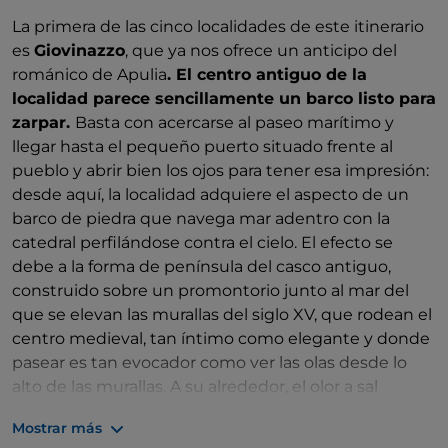
La primera de las cinco localidades de este itinerario
es
Giovinazzo
, que ya nos ofrece un anticipo del
románico de Apulia
. El centro antiguo de la
localidad parece sencillamente un barco listo para
zarpar.
Basta con acercarse al paseo marítimo y
llegar hasta el pequeño puerto situado frente al
pueblo y abrir bien los ojos para tener esa impresión:
desde aquí, la localidad adquiere el aspecto de un
barco de piedra que navega mar adentro con la
catedral perfilándose contra el cielo. El efecto se
debe a la forma de península del casco antiguo,
construido sobre un promontorio junto al mar del
que se elevan las murallas del siglo XV, que rodean el
centro medieval, tan íntimo como elegante y donde
pasear es tan evocador como ver las olas desde lo
alto de las murallas. A su alrededor, el olor a sal
impregna el aire junto con el de los pequeños
Mostrar más
restaurantes con vistas al pintoresco pueblo costero.