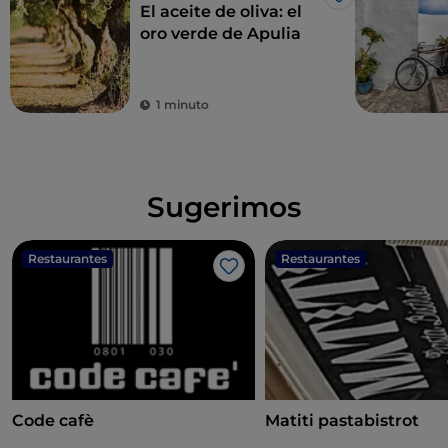
Me gusta
El aceite de oliva: el
oro verde de Apulia
1 minuto
Sugerimos
Restaurantes
Restaurantes
Me gusta
Code cafè
Matiti pastabistrot