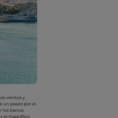
os vientos y
de un paseo por el
r los barcos
j y el magnífico