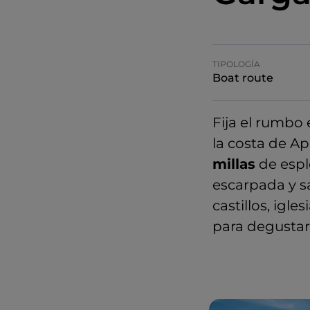
TIPOLOGÍA
Boat route
Fija el rumbo e
la costa de Apu
millas
de espl
escarpada y s
castillos, igl
para degustar