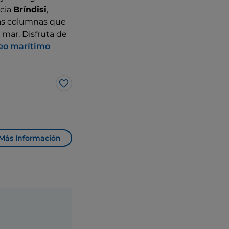
acia
Bríndisi
,
Las columnas que
 mar. Disfruta de
eo marítimo
Me gusta
Más Información