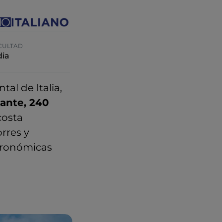
CULTAD
ia
tal de Italia,
ante, 240
costa
rres y
stronómicas