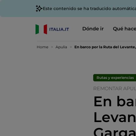
Este contenido se ha traducido automátic
Dónde ir
Qué hace
Home
Apulia
En barco por la Ruta del Levante
Rutas y experiencias
REMONTAR APUL
En ba
Levan
Garga