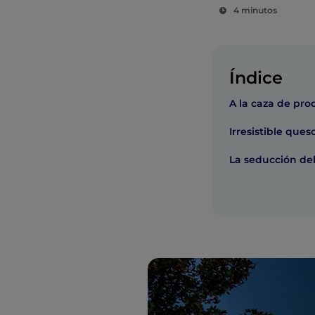
4 minutos
Índice
A la caza de pro
Irresistible que
La seducción de