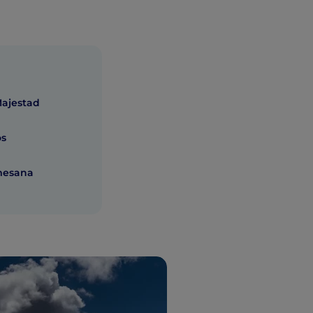
Majestad
os
mesana