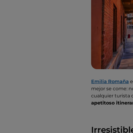
Emilia Romaña
e
mejor se come: n
cualquier turista
apetitoso itinera
Irresisti