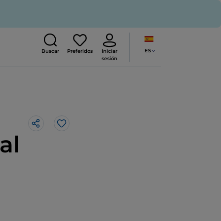
ES
Buscar
Preferidos
Iniciar
sesión
Me gusta
al