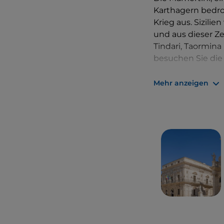
Karthagern bedro
Krieg aus. Sizili
und aus dieser Ze
Tindari, Taormina
besuchen Sie di
Nach dem Unterg
Mehr anzeigen
Westgoten unter 
Mazara folgte.
Dann kam die Zei
friedlichen Königr
geblieben, einer 
Vesper führte dan
Friedrich III.
wurd
gewählt. Es folg
nach der Schlacht
Königreichs beid
Errungenschaften