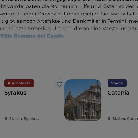
ht wurde, baten die Römer um Hilfe und lösten so den
en wurde zu einer Provinz mit einer reichen landwirtschaf
it gibt es noch Artefakte und Denkmäler in Termini Ime
 und Piazza Armerina: Um sich davon eine Vorstellung z
e
Villa Romana del Casale
.
ang des Weströmischen Reiches wurde es an Odoacre u
Theoderich abgetreten, auf die die Landung der
Araber
t der
Normannen in Sizilien
, die es zu einem wohlhab
eich machten. Aus dieser Zeit ist vor allem Friedrich II. 
Kunststädte
Städte
Like
der größten Monarchen des Mittelalters. Die Revolte der 
Syrakus
Catania
n zur endgültigen Vertreibung der Franzosen aus Sizili
e Vizekönig von Palermo und schließlich zum
König
vo
te ein Wechsel zwischen spanischen und savoyischen Her
Sizilien, Syrakus
Sizilien, Catan
 von Bitonto kehrte Sizilien mit der Krönung von Karl II
er Sizilien in den spanischen Einflussbereich
zurück. 
 Garibaldis wurde die Region dem Königreich Italien an