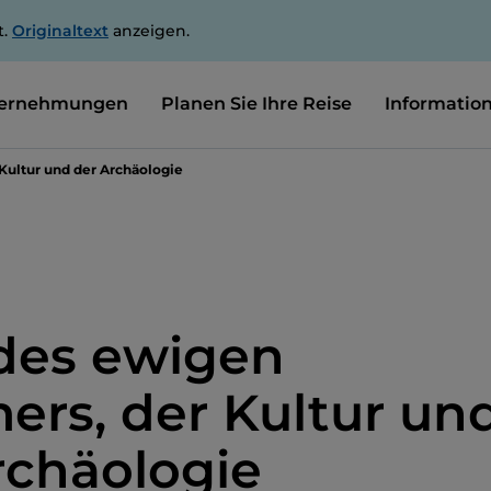
t.
Originaltext
anzeigen.
ernehmungen
Planen Sie Ihre Reise
Informatio
Kultur und der Archäologie
 des ewigen
rs, der Kultur un
rchäologie