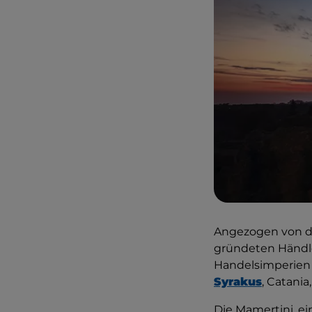
Angezogen von de
gründeten Händler
Handelsimperie
Syrakus
, Catania
Die Mamertini, e