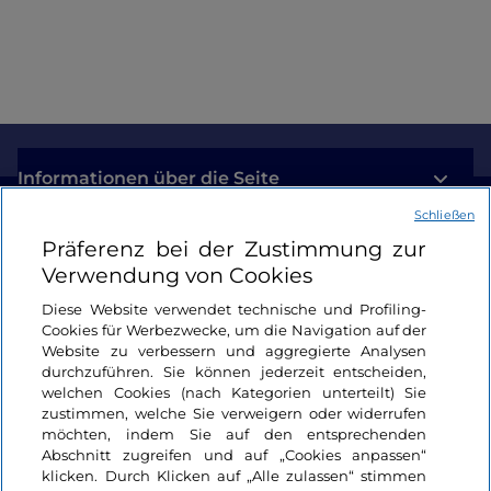
wichtigen und oft auch traumatischen Ereignisse
hat einen faszinierenden
Überlappungsmechanismus in Form einer
harmonischen Integration ausgelöst.
Informationen über die Seite
Schließen
Nützliche Links
Präferenz bei der Zustimmung zur
Verwendung von Cookies
Login
Diese Website verwendet technische und Profiling-
Cookies für Werbezwecke, um die Navigation auf der
Bleiben wir in Kontakt
Website zu verbessern und aggregierte Analysen
durchzuführen. Sie können jederzeit entscheiden,
welchen Cookies (nach Kategorien unterteilt) Sie
zustimmen, welche Sie verweigern oder widerrufen
möchten, indem Sie auf den entsprechenden
Abschnitt zugreifen und auf „Cookies anpassen“
klicken. Durch Klicken auf „Alle zulassen“ stimmen