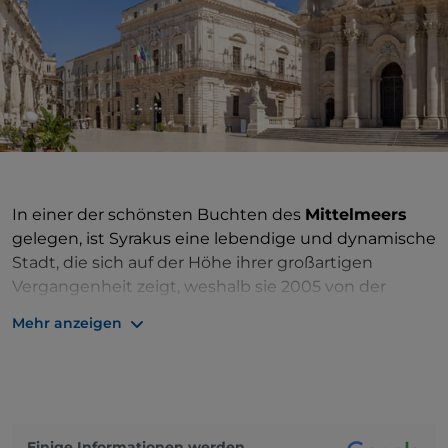
In einer der schönsten Buchten des
Mittelmeers
gelegen, ist Syrakus eine lebendige und dynamische
Stadt, die sich auf der Höhe ihrer großartigen
Vergangenheit zeigt, weshalb sie 2005 von der
UNESCO in das
Weltkulturerbe
aufgenommen
Mehr anzeigen
wurde. Die Besichtigung von Syrakus ist eine Reise
in die Vergangenheit und zur Entdeckung der
wunderbaren Schönheit der natürlichen
Umgebung, in die die Stadt eingebettet ist. Syrakus
hat renommierte Persönlichkeiten der Kultur- und
Einige Informationen werden