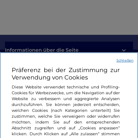
Informationen über die Seite
Schließen
Nützliche Links
Präferenz bei der Zustimmung zur
Verwendung von Cookies
Login
Diese Website verwendet technische und Profiling-
Cookies für Werbezwecke, um die Navigation auf der
Bleiben wir in Kontakt
Website zu verbessern und aggregierte Analysen
durchzuführen. Sie können jederzeit entscheiden,
welchen Cookies (nach Kategorien unterteilt) Sie
zustimmen, welche Sie verweigern oder widerrufen
möchten, indem Sie auf den entsprechenden
Abschnitt zugreifen und auf „Cookies anpassen“
klicken. Durch Klicken auf „Alle zulassen“ stimmen