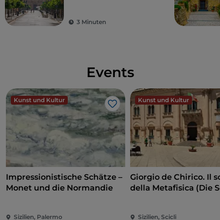
Nordküste Siziliens
3 Minuten
Events
Kunst und Kultur
Kunst und Kultur
Like
Impressionistische Schätze –
Giorgio de Chirico. Il s
Monet und die Normandie
della Metafisica (Die 
der Metaphysik)
Sizilien, Palermo
Sizilien, Scicli