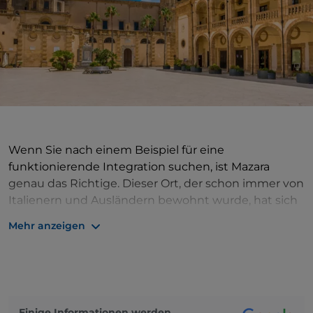
Wenn Sie nach einem Beispiel für eine
funktionierende Integration suchen, ist Mazara
genau das Richtige. Dieser Ort, der schon immer von
Italienern und Ausländern bewohnt wurde, hat sich
ein arabisches Viertel, die Casba, bewahrt, wo der Stil
Mehr anzeigen
der Vergangenheit entspricht und die Architektur
und die Düfte typisch für Nordafrika sind. Wenn man
durch das Dorf schlendert, fühlt man sich von der
Schönheit der Strandpromenade verzaubert, von wo
aus man auf die Wellen blickt und die Boote
Einige Informationen werden