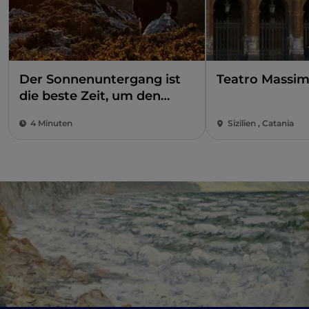
Der Sonnenuntergang ist
Teatro Massimo
die beste Zeit, um den
Ätna-Nationalpark zu
4 Minuten
Sizilien , Catania
besuchen und das Herz des
Vulkans zu spüren