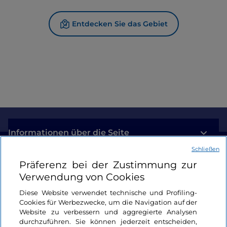
Entdecken Sie das Gebiet
Informationen über die Seite
Schließen
Nützliche Links
Präferenz bei der Zustimmung zur
Verwendung von Cookies
Login
Diese Website verwendet technische und Profiling-
Cookies für Werbezwecke, um die Navigation auf der
Bleiben wir in Kontakt
Website zu verbessern und aggregierte Analysen
durchzuführen. Sie können jederzeit entscheiden,