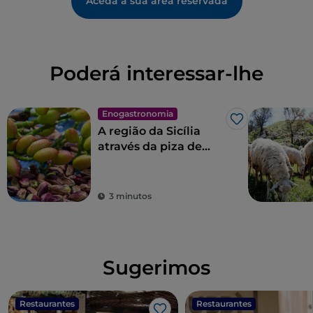
Aceda à sua área reservada
Poderá interessar-lhe
Enogastronomia
Gosto
A região da Sicília
através da piza de
Franco Pepe
3 minutos
Sugerimos
Restaurantes
Restaurantes