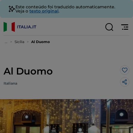
Este conteúdo foi traduzido automaticamente.
Veja o
texto original
.
...
Sicília
Al Duomo
Al Duomo
Gos
Italiana