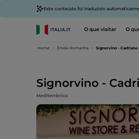
Este conteúdo foi traduzido automaticame
O que visitar
O que
Home
Emília-Romanha
Signorvino - Cadriano
Signorvino - Cadr
Mediterrânica