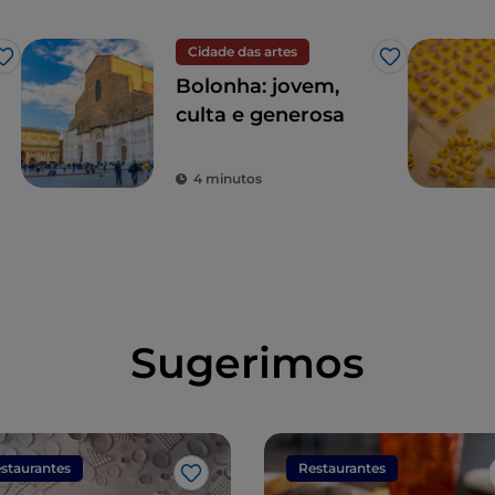
Cidade das artes
Gosto
Gosto
Bolonha: jovem,
culta e generosa
4 minutos
Sugerimos
staurantes
Restaurantes
Gosto