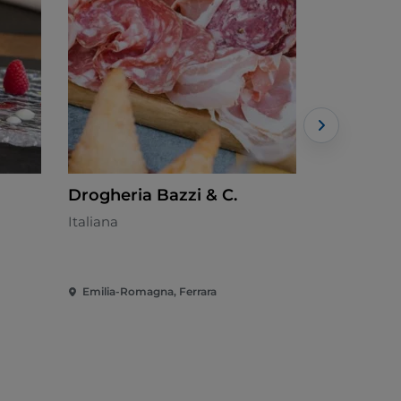
Drogheria Bazzi & C.
La Cantin
Italiana
Italiana - €
Emilia-Romagna, Ferrara
Emilia-Rom