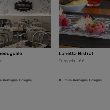
eèuguale
Lunetta Bistrot
na
Europeia - €€
ia-Romagna, Bologna
Emilia-Romagna, Bologna