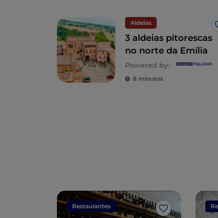
Aldeias
3 aldeias pitorescas
no norte da Emília
Powered by:
8 minutos
Restaurantes
Re
Gosto