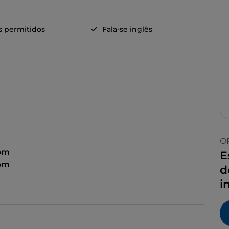
s permitidos
Fala-se inglês
O
 pm
E
 pm
d
i