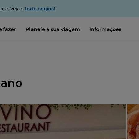
nte. Veja o
texto original
.
 fazer
Planeie a sua viagem
Informações
iano