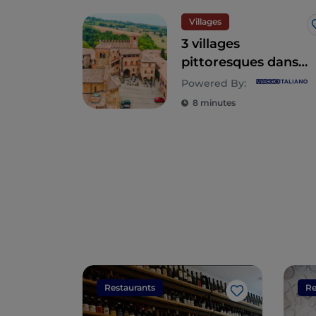
Villages
3 villages
pittoresques dans
le nord de l'Émilie
Powered By:
8 minutes
Restaurants
Re
J’aime