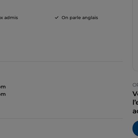
x admis
On parle anglais
O
 pm
V
 pm
l
a