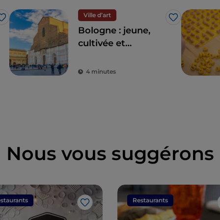
Ville d’art
J’aime
J’aime
Bologne : jeune,
cultivée et
généreuse
4 minutes
Nous vous suggérons
staurants
Restaurants
J’aime