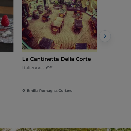
La Cantinetta Della Corte
Magoo Ri
Italienne - €€
Pizzeria - €
Emilia-Romagna, Coriano
Emilia-Roma