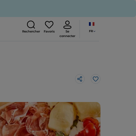
FR
Rechercher
Favoris
Se
connecter
J’aime