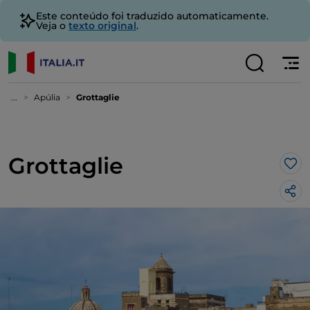
Este conteúdo foi traduzido automaticamente.
Veja o
texto original
.
...
Apúlia
Grottaglie
Grottaglie
Gos