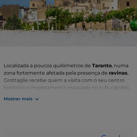
Localizada a poucos quilómetros de
Taranto
, numa
zona fortemente afetada pela presença de
ravinas
,
Grottaglie recebe quem a visita com o seu centro
histórico completamente escavado no tufo calcário,
e são precisamente os milhares de grutas, habitadas
Mostrar mais
desde os tempos pré-históricos, que dão o nome à
localidade.
Conhecida nos tempos antigos como Kriptalys,
Grottaglie está inserida na histórica de
Salento
em
termos de território, cultura, arte e dialeto.