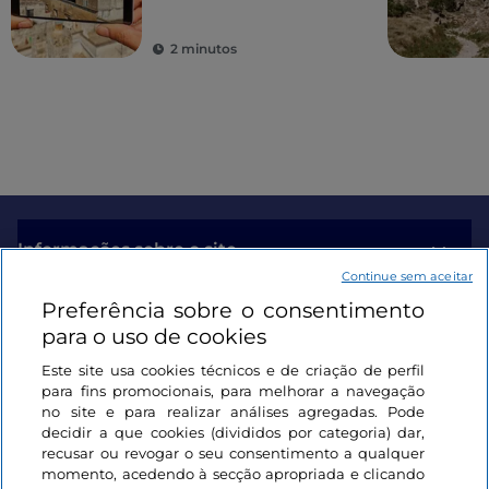
O clima e as características deste território também
favorecem a olivicultura e a viticultura. Enquanto
as
2 minutos
antigas cultivares produzem um
azeite refinado
apreciado em todo o mundo, foi o cultivo de uvas de
mesa que garantiu a entrada de Grottaglie no
domínio
IGP "Uva di Puglia" (Uva da Apúlia)
.
Informações sobre o site
Continue sem aceitar
Preferência sobre o consentimento
Ligações úteis
para o uso de cookies
Este site usa cookies técnicos e de criação de perfil
Iniciar sessão
para fins promocionais, para melhorar a navegação
no site e para realizar análises agregadas. Pode
Mantenha-se em contacto
decidir a que cookies (divididos por categoria) dar,
recusar ou revogar o seu consentimento a qualquer
momento, acedendo à secção apropriada e clicando