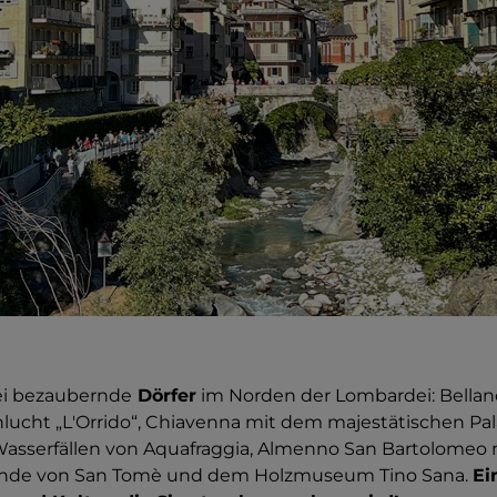
ei bezaubernde
Dörfer
im Norden der Lombardei: Bellano
lucht „L'Orrido“, Chiavenna mit dem majestätischen Pa
asserfällen von Aquafraggia, Almenno San Bartolomeo 
unde von San Tomè und dem Holzmuseum Tino Sana.
Ei