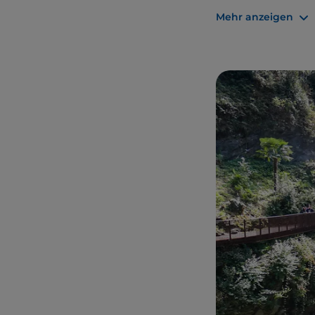
winzigen ummauer
Mehr anzeigen
Hügel, der durch e
Bellano ist offizi
Touring Club mit
Exzellenz und to