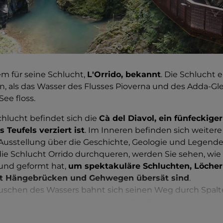
lem für seine Schlucht,
L'Orrido, bekannt
. Die Schlucht 
en, als das Wasser des Flusses Pioverna und des Adda-Gle
ee floss.
hlucht befindet sich die
Cà del Diavol, ein fünfeckige
 Teufels verziert ist
. Im Inneren befinden sich weiter
Ausstellung über die Geschichte, Geologie und Legend
ie Schlucht Orrido durchqueren, werden Sie sehen, wie 
 und geformt hat,
um spektakuläre Schluchten, Löcher
mit Hängebrücken und Gehwegen übersät sind
.
schen des Wassers bahnt sich seinen Weg durch Spalten
fe smaragdgrüne Wasserbecken. Das Rauschen des Wild
lich!