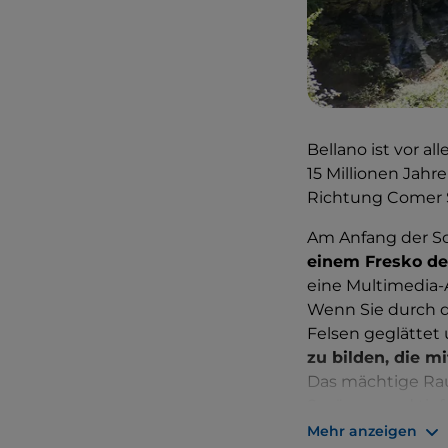
Bellano ist vor al
15 Millionen Jahr
Richtung Comer S
Am Anfang der Sc
einem Fresko des
eine Multimedia-
Wenn Sie durch d
Felsen geglättet
zu bilden, die 
Das mächtige Rau
Sprünge und tie
Kraft sind unglaub
Mehr anzeigen