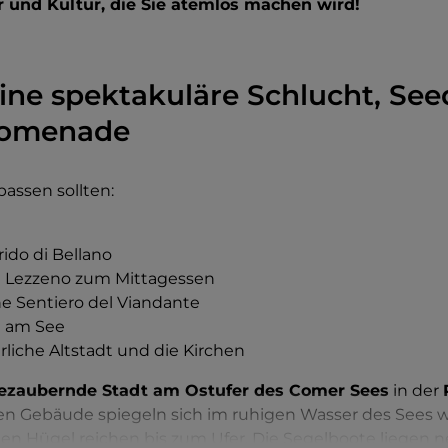
r und Kultur, die Sie atemlos machen wird!
eine spektakuläre Schlucht, Se
romenade
passen sollten:
rido di Bellano
n Lezzeno zum Mittagessen
e Sentiero del Viandante
e am See
erliche Altstadt und die Kirchen
zaubernde Stadt am Ostufer des Comer Sees
in der
nen Gebäude spiegeln sich im ruhigen Wasser des Sees w
 Hügel reichen bis zum Ufer. Die Segelboote liegen 