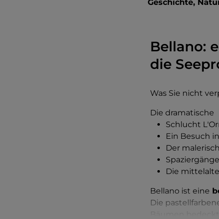
Geschichte, Natu
Bellano: 
die Seep
Was Sie nicht ver
Die dramatische
Schlucht L'Or
Ein Besuch i
Der malerisch
Spaziergäng
Die mittelalt
Bellano ist eine
be
Die pastellfarbe
Bäumen bedeckten