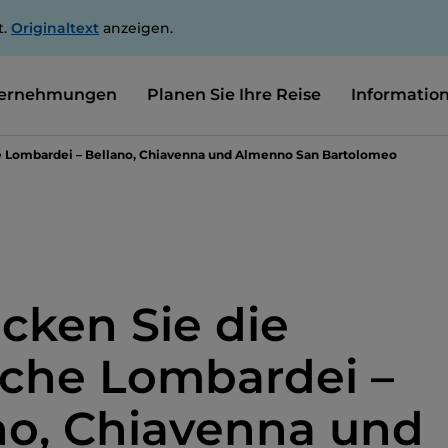
t.
Originaltext
anzeigen.
ernehmungen
Planen Sie Ihre Reise
Informatio
e Lombardei – Bellano, Chiavenna und Almenno San Bartolomeo
cken Sie die
iche Lombardei –
no, Chiavenna und