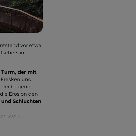
entstand vor etwa
tschers in
r Turm, der mit
e Fresken und
e der Gegend.
die Erosion den
 und Schluchten
, steile
bachs und seine