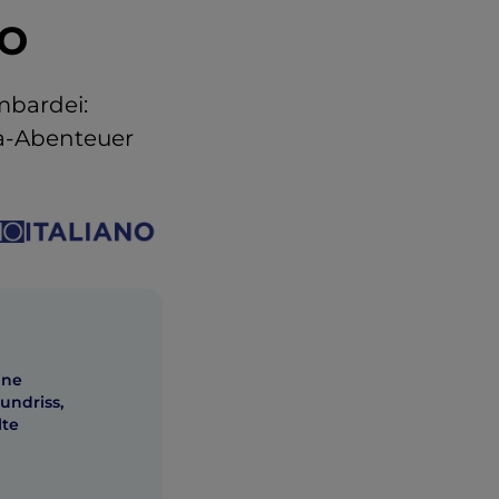
o
mbardei:
ma-Abenteuer
ine
undriss,
lte