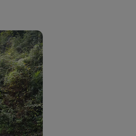
er des Sees zum
lienischen
für seine