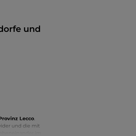
edorfe und
Provinz Lecco
.
ider und die mit
nebeneinander im