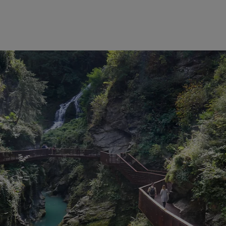
ten Hafen und ein Labyrinth aus Gassen führt vom Uf
ine alte Schlucht in zwei Teile geteilt wird.
ell eines der schönsten
Dörfer Italiens
und wurde vom ita
 der Orangen
Flagge ausgezeichnet, als Anerkennung 
uristische Qualität.