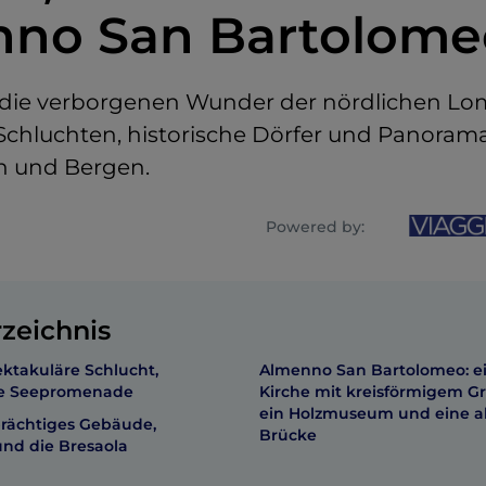
no San Bartolome
 die verborgenen Wunder der nördlichen Lo
Schluchten, historische Dörfer und Panora
n und Bergen.
Powered by:
rzeichnis
ektakuläre Schlucht,
Almenno San Bartolomeo: e
ie Seepromenade
Kirche mit kreisförmigem Gr
ein Holzmuseum und eine a
prächtiges Gebäude,
Brücke
und die Bresaola