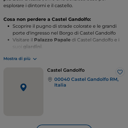
esplorare i dintorni e il castello.
Cosa non perdere a Castel Gandolfo:
Scoprire il pugno di strade colorate e le grandi
porte d'ingresso nel Borgo di Castel Gandolfo
Visitare il
Palazzo Papale
di Castel Gandolfo e i
suoi
giardini
.
Prendetevi il tempo per partecipare a un
tour in
Mostra di più
barca, SUP o kayak
, sul Lago Albano
Partecipare a un
corso di mosaico
;
Castel Gandolfo
Lik
Ai piedi del villaggio, il lago, avvolto dal verde, scintilla
00040 Castel Gandolfo RM,
Italia
in turchese ai suoi margini, dove kayakisti e
nuotatori si rinfrescano, mentre il centro di colore
ceruleo è spesso decorato con una manciata di
barche. Percorrendo la strada che dal paese porta alla
spiaggia scura e vulcanica del lago
, in circa 25
minuti, si trovano
noleggi di kayak e SUP,
bar in riva
al lago e anche il punto di partenza per i
tour in