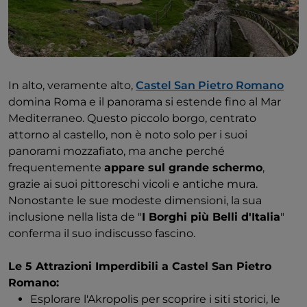
nel 1944 un incendio distrusse il museo e le navi in
legno. Tuttavia, le ricostruzioni e alcuni reperti
archeologici all'interno rendono ancora interessante
la visita.
In alto, veramente alto,
Castel San Pietro Romano
Nemi: Informazioni utili
domina Roma e il panorama si estende fino al Mar
Mediterraneo. Questo piccolo borgo, centrato
Il periodo migliore per la visita: Nemi è una
attorno al castello, non è noto solo per i suoi
destinazione adatta tutto l'anno, ma la primavera e
panorami mozzafiato, ma anche perché
l'autunno offrono un'atmosfera più rilassata mentre
frequentemente
appare sul grande schermo
,
le temperature sono ancora piacevoli per godersi il
grazie ai suoi pittoreschi vicoli e antiche mura.
lago. La fine di maggio e l'inizio di giugno sono anche
Nonostante le sue modeste dimensioni, la sua
il momento ideale per la
Festa delle Fragole
, che
inclusione nella lista de "
I Borghi più Belli d'Italia
"
celebra i frutti succosi per cui questa area è rinomata.
conferma il suo indiscusso fascino.
Come arrivare: Da Castel Gandolfo, una piacevole
passeggiata di due ore tra alberi ombrosi e viste sul
Le 5 Attrazioni Imperdibili a Castel San Pietro
lago vi porterà a Nemi. In alternativa, è possibile
Romano:
utilizzare gli autobus Cotral (talvolta con cambio a
Esplorare l'Akropolis per scoprire i siti storici, le