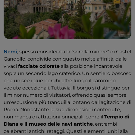
con un nuovo rispetto per i mosaicisti romani e con
un
souvenir
memorabile fatto da voi
.
Nemi
, spesso considerata la "sorella minore" di Castel
Gandolfo, condivide con questo molte affinità, dalle
vivaci
facciate colorate
alla posizione incantevole
sopra un secondo lago craterico. Un sentiero boscoso
che unisce i due borghi offre lungo il cammino
vedute eccezionali. Tuttavia, Il borgo si distingue per
il minor numero di visitatori, offrendo quasi sempre
un'escursione più tranquilla lontano dall'agitazione di
Roma. Nonostante le sue dimensioni contenute,
non manca di attrazioni principali, come il
Tempio di
Diana e il museo delle navi antiche
, entrambi
celebranti antichi retaggi. Questi elementi, uniti alla