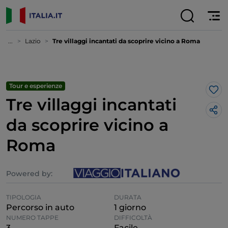
...
Lazio
Tre villaggi incantati da scoprire vicino a Roma
Tour e esperienze
Lik
Tre villaggi incantati
da scoprire vicino a
Roma
Powered by:
TIPOLOGIA
DURATA
Percorso in auto
1 giorno
NUMERO TAPPE
DIFFICOLTÀ
3
Facile