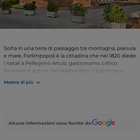
Sorta in una terra di passaggio tra montagna, pianura
e mare, Forlimpopoli è la cittadina che nel 1820 diede
i natali a Pellegrino Artusi, gastronomo, critico
letterario e autore del celebre libro “La scienza in
cucina e l’arte di mangiar bene”. Simbolo della
Mostra di più
tradizione gastronomica italiana, Artusi ha per la
prima volta raccontato in maniera unitaria il nostro
Paese e la nostra tavola; Forlimpopoli è la sua casa e il
luogo dove andare alla scoperta delle sue narrazioni,
celebrate ogni anno nella “Festa Artusiana”.
Alcune informazioni sono fornite da: