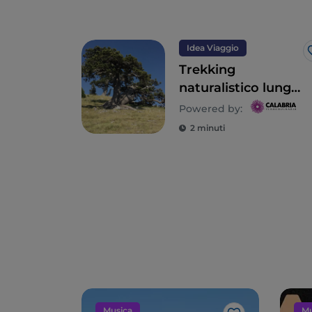
Idea Viaggio
Trekking
naturalistico lungo
il Sentiero Calabria
Powered by:
Italia
2 minuti
Musica
Mu