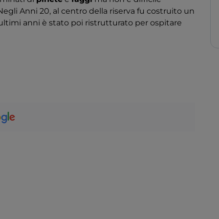
 Negli Anni 20, al centro della riserva fu costruito un
ltimi anni è stato poi ristrutturato per ospitare
er diversi chilometri partono numerosi sentieri e
sport, relax e natura. Qui, potrete infatti praticare
bike
ma anche arrivare in
camper
e tanto altro.