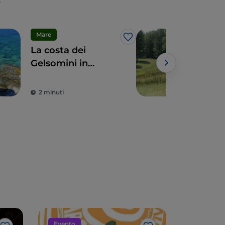
Mare
Cam
Like
La costa dei
Sen
Gelsomini in
Cala
Calabria
Pet
Powe
2 minuti
1 m
Evento
Arte e cu