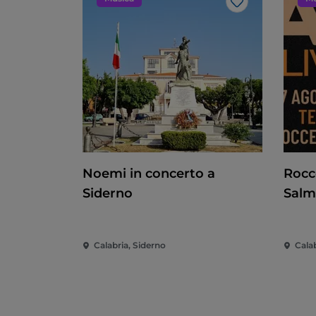
Like
Noemi in concerto a
Rocc
Siderno
Sal
Calabria, Siderno
Calab