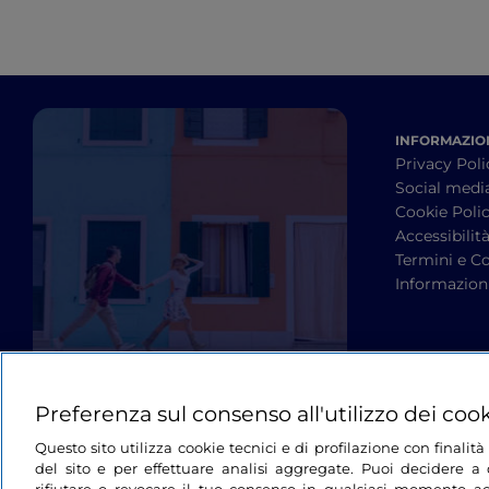
INFORMAZION
Privacy Poli
Social medi
Cookie Poli
Accessibilit
Termini e Co
Informazioni
Preferenza sul consenso all'utilizzo dei coo
Questo sito utilizza cookie tecnici e di profilazione con finali
del sito e per effettuare analisi aggregate. Puoi decidere a q