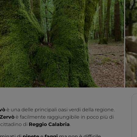
vò
è una delle principali oasi verdi della regione.
 Zervò
è facilmente raggiungibile in poco più di
 cittadino di
Reggio Calabria
.
aminati di
pinete
e
faggi
ma non è difficile