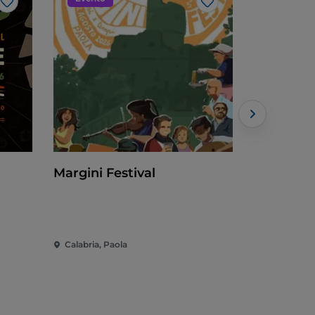
Like
Like
Margini Festival
EdilExpo -
e delle E
Calabria, Paola
Calabria, C