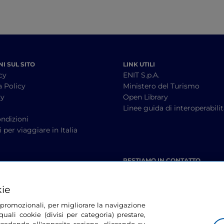
I SUL SITO
LINK UTILI
cy
ENIT S.p.A.
a Policy
Ministero del Turismo
cy
Open Library
à
Linee guida di interoperabili
ndizioni
 per viaggiare in Italia
RESTIAMO IN CONTATTO
kie
tà promozionali, per migliorare la navigazione
uali cookie (divisi per categoria) prestare,