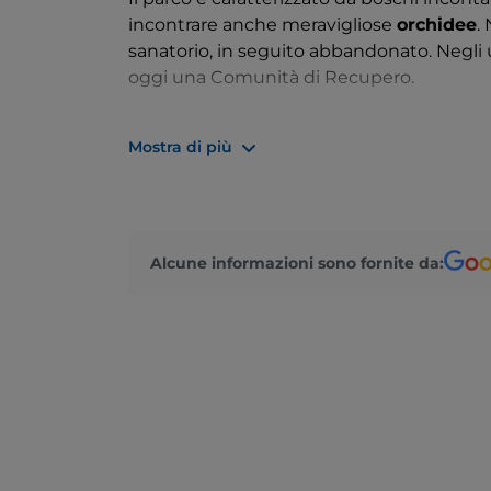
incontrare anche meravigliose
orchidee
.
sanatorio, in seguito abbandonato. Negli u
oggi una Comunità di Recupero.
In questo polmone verde che si estende p
itinerari dove svolgere diverse attività tra 
Mostra di più
trekking
,
cavalcare
, uscire in
mountain 
Alcune informazioni sono fornite da: