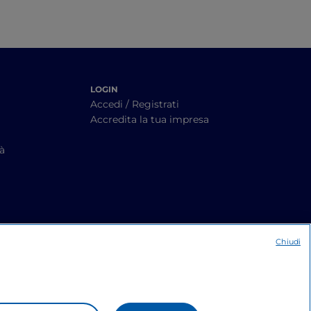
LOGIN
Accedi / Registrati
Accredita la tua impresa
tà
Chiudi