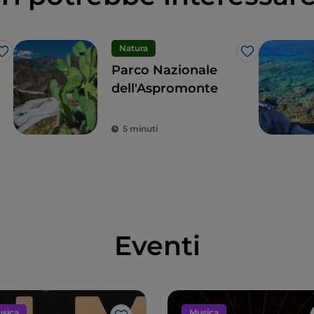
Natura
Like
Like
Parco Nazionale
dell'Aspromonte
5 minuti
Eventi
sica
Musica