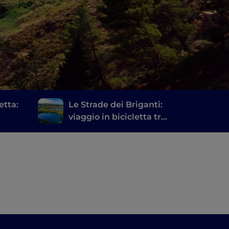
etta:
Le Strade dei Briganti:
viaggio in bicicletta tra
 ruote
storia e mito in
a
Basilicata