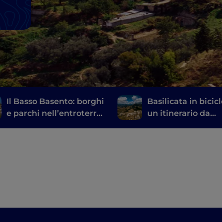
Il Basso Basento: borghi
Basilicata in bicicl
e parchi nell’entroterra
un itinerario da
della Basilicata
percorrere su due
da Matera a Rocc
Imperiale