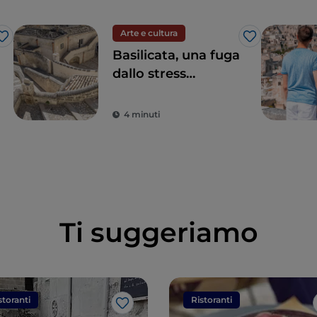
Arte e cultura
Like
Like
Basilicata, una fuga
dallo stress
quotidiano alla
riscoperta della
4 minuti
bellezza
Ti suggeriamo
storanti
Ristoranti
Like