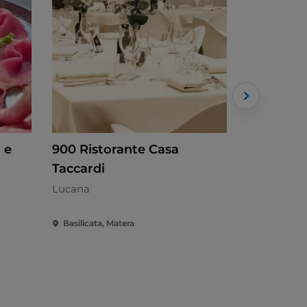
 e
900 Ristorante Casa
Casalnuo
Taccardi
Lucana
Lucana
Basilicata, Matera
Basilicata, 