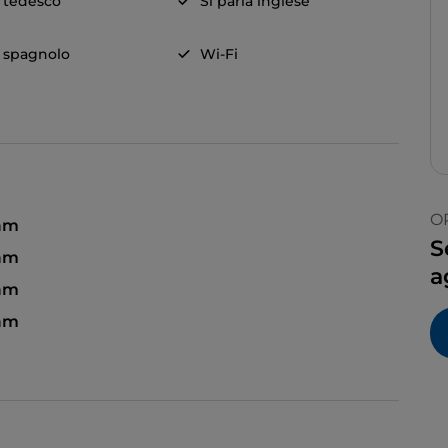
a tedesco
Si parla inglese
a spagnolo
Wi-Fi
O
 am
S
 am
a
am
 am