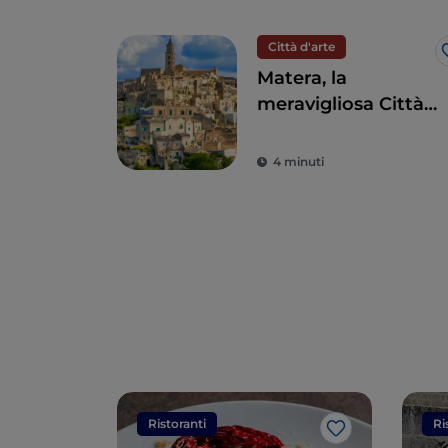
Città d'arte
Matera, la
meravigliosa Città
dei Sassi
Patrimonio
4 minuti
dell'Umanità
Ristoranti
Ri
Like