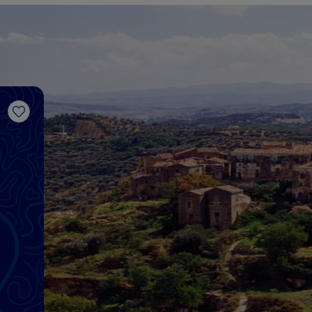
Like
a