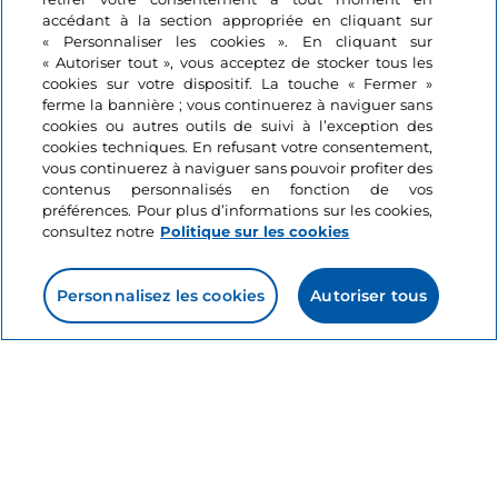
accédant à la section appropriée en cliquant sur
Riccione Music City 2026 :
Frida Kahlo. Le regar
« Personnaliser les cookies ». En cliquant sur
grands concerts live sur la
comme identité ».
« Autoriser tout », vous acceptez de stocker tous les
Piazzale Roma
cookies sur votre dispositif. La touche « Fermer »
ferme la bannière ; vous continuerez à naviguer sans
Émilie-Romagne, Riccione
Émilie-Romagne, Bologne
cookies ou autres outils de suivi à l’exception des
cookies techniques. En refusant votre consentement,
vous continuerez à naviguer sans pouvoir profiter des
contenus personnalisés en fonction de vos
préférences. Pour plus d’informations sur les cookies,
consultez notre
Politique sur les cookies
Personnalisez les cookies
Autoriser tous
Informations sur le site
Liens utiles
Se connecter
Suivez-nous