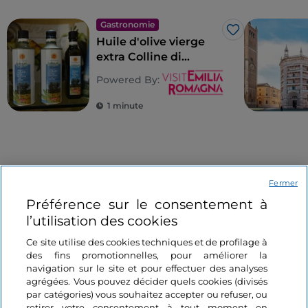
Gastronomie
J’aime
Huile d'olive vierge
extra Colline di
Romagna AOP
Powered By:
1 minute
Événements
Fermer
Préférence sur le consentement à
Musique
Art et culture
l’utilisation des cookies
J’aime
Ce site utilise des cookies techniques et de profilage à
des fins promotionnelles, pour améliorer la
navigation sur le site et pour effectuer des analyses
agrégées. Vous pouvez décider quels cookies (divisés
par catégories) vous souhaitez accepter ou refuser, ou
retirer votre consentement à tout moment en