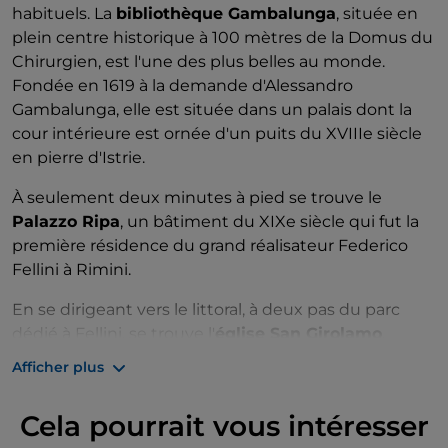
habituels. La
bibliothèque Gambalunga
, située en
plein centre historique à 100 mètres de la Domus du
Chirurgien, est l'une des plus belles au monde.
Fondée en 1619 à la demande d'Alessandro
Gambalunga, elle est située dans un palais dont la
cour intérieure est ornée d'un puits du XVIIIe siècle
en pierre d'Istrie.
À seulement deux minutes à pied se trouve le
Palazzo Ripa
, un bâtiment du XIXe siècle qui fut la
première résidence du grand réalisateur Federico
Fellini à Rimini.
En se dirigeant vers le littoral, à deux pas du parc
dédié à Fellini, se trouve l'
église San Girolamo
,
achevée en 1971 et contenant des œuvres d'art telles
Afficher plus
que le Chemin de Croix de Gian Battista Costa, un
crucifix du XVIIe siècle et une Vierge à l'Enfant
Cela pourrait vous intéresser
datant du XIXe siècle.