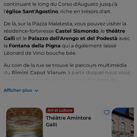
continuant le long du Corso d'Augusto jusqu'à
l'
église Sant'Agostino
, riche en trésors d'art.
De là, sur la Piazza Malatesta, vous pouvez visiter la
résidence-forteresse
Castel Sismondo
, le
théâtre
Galli
et le
Palazzo dell'Arengo et del Podestà
avec
la
Fontana della Pigna
qui a également laissé
Léonard de Vinci bouche bée.
Au coin de la rue se trouve le parcours multimédia
du
Rimini Caput Viarum
à partir duquel nous vous
recommandons de rejoindre à pied le
pont de
Tibère
pour une promenade piétonne au ras de l'eau
Afficher plus
sur le bord du bassin.
Ceux qui visitent Rimini en famille peuvent
Art et culture
s'accorder une journée de détente à
Fiabilandia
, l'un
J’aime
Théâtre Amintore
des plus anciens parcs d'attractions d'Italie avec de
Galli
nombreuses attractions à thème médiéval, oriental
et western.