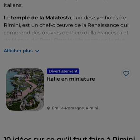
italiens.
Le
temple de la
Malatesta
, l'un des symboles de
Rimini, est un chef-d'œuvre de la Renaissance qui
comprend des œuvres de Piero della Francesca et
de Matteo de' Pasti. Dans la ville se trouve le plus
ancien arc conservé dans le nord de l'Italie, l'
Arc
Afficher plus
d'Auguste
, érigé en 27 av. J.-C. Au coin de la rue, vous
pouvez rejoindre en quelques minutes
l'
amphithéâtre romain
construit au IIe siècle à la
Divertissement
J’aim
demande de l'empereur Hadrien.
Italie en miniature
Castel Sismondo
, situé de l'autre côté du centre
historique et accessible en 15 minutes à pied, est la
forteresse qui se trouve sur la Piazza Malatesta et qui
Émilie-Romagne, Rimini
conserve aujourd'hui le noyau central de la
construction d'origine avec de grandes tours carrées
et de puissantes murailles en talus.
10 idées sur ce qu'il faut faire à Rimini