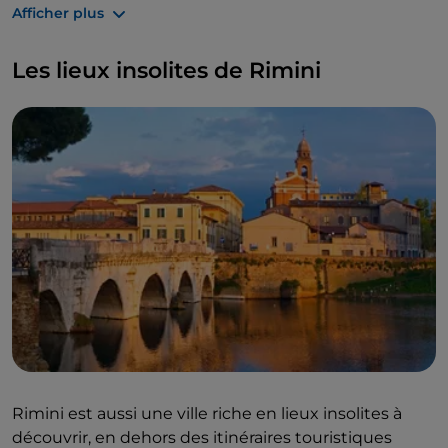
restaurants de Rimini dans de nombreuses
Afficher plus
variantes.
Le poisson ne manque jamais à Rimini, mais
Les lieux insolites de Rimini
ceux qui veulent rester liés à la tradition doivent
goûter le
Brodetto
, une soupe de poisson servie
avec des croûtons de pain croustillants.
Si vous aimez les desserts, vous devez essayer le
bracciatello
, un produit de boulangerie typique
accompagné de crème pâtissière et le
Bustrengo
, un gâteau dense et humide avec
des fruits secs, du miel et des raisins secs.
Rimini est aussi une ville riche en lieux insolites à
découvrir, en dehors des itinéraires touristiques