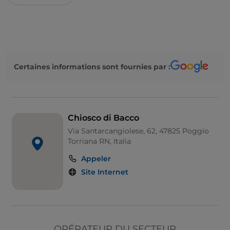
Salle de danse
On parle français
On parle anglais
Certaines informations sont fournies par :
On parle espagnol
On parle allemand
Espace fumeurs
Chiosco di Bacco
Sodexo
Via Santarcangiolese, 62, 47825 Poggio
Torriana RN, Italia
Wi-Fi
Appeler
Site Internet
OPÉRATEUR DU SECTEUR