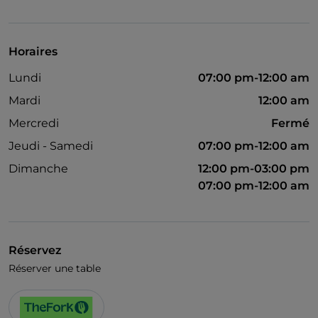
Accès handicapés
Animaux admis
Horaires
Apple Pay
Lundi
07:00 pm-12:00 am
Salle de bain pour personnes à mobilité réduite
Mardi
12:00 am
Guichet automatique
Mercredi
Fermé
Dîner spectacle
Jeudi - Samedi
07:00 pm-12:00 am
Cocktail
Dimanche
12:00 pm-03:00 pm
07:00 pm-12:00 am
Diners Club
Google Pay
Karaoké
Réservez
Mastercard
Réserver une table
Menu enfant
Matchs de football