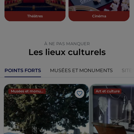
Théâtres
Cinéma
À NE PAS MANQUER
Les lieux culturels
POINTS FORTS
MUSÉES ET MONUMENTS
SITE
Musées et monuments
Art et culture
J’aime