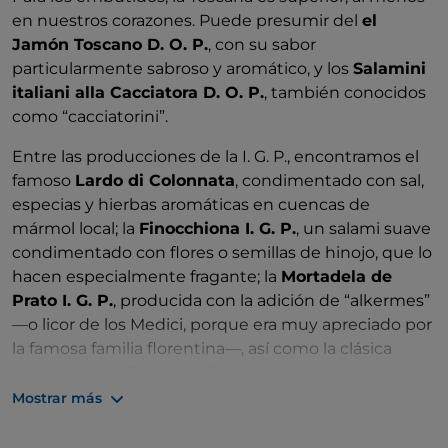
en nuestros corazones. Puede presumir del
el
Jamón Toscano D. O. P.
, con su sabor
particularmente sabroso y aromático, y los
Salamini
italiani alla Cacciatora D. O. P.
, también conocidos
como “cacciatorini”.
Entre las producciones de la I. G. P., encontramos el
famoso
Lardo di Colonnata
, condimentado con sal,
especias y hierbas aromáticas en cuencas de
mármol local; la
Finocchiona I. G. P.
, un salami suave
condimentado con flores o semillas de hinojo, que lo
hacen especialmente fragante; la
Mortadela de
Prato I. G. P.
, producida con la adición de “alkermes”
—o licor de los Medici, porque era muy apreciado por
la famosa familia florentina—, así como la clásica
Mortadela de Bolonia I. G. P.
Mostrar más