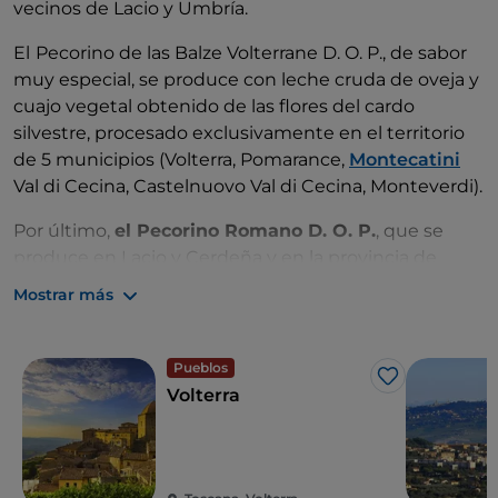
vecinos de Lacio y Umbría.
El
Pecorino de las Balze Volterrane D. O. P., de sabor
muy especial, se produce con leche cruda de oveja y
cuajo vegetal obtenido de las flores del cardo
silvestre, procesado exclusivamente en el territorio
de 5 municipios (Volterra, Pomarance,
Montecatini
Val di Cecina, Castelnuovo Val di Cecina, Monteverdi).
Por último,
el Pecorino Romano D. O. P.
, que se
produce en Lacio y Cerdeña y en la provincia de
Grosseto, dependiendo de su madurez pasa de ser
Mostrar más
un excelente segundo plato a una exquisita joya
para rallar sobre los primeros platos.
Pueblos
Me gusta
Volterra