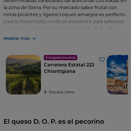
determinadas variedades de aceitunas cultivadas en
la zona de Siena. Por su marcado sabor frutal con
notas picantes y ligeros toques amargos es perfecto
para la
bruschetta
; crudo es excelente para aderezar
ensaladas y sopas. Otra opción es el
D. O. P. de
Lucca
, ligeramente más picante.
Mostrar más
Por último, el aceite de oliva virgen extra Seggiano D.
O. P., que procede de una zona situada en las laderas
Enogastronomía
del monte Amiata, resalta platos a base de pescado.
Me gusta
Carretera Estatal 222
Los que lo han probado en la preparación de la
Chiantigiana
mayonesa no han utilizado nunca más otra cosa.
Toscana, Siena
El queso D. O. P. es el pecorino