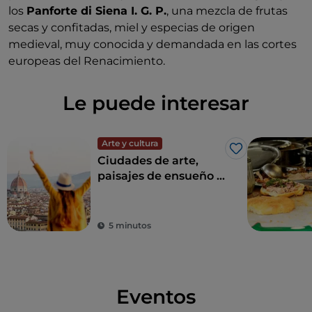
los
Panforte di Siena I. G. P.
, una mezcla de frutas
secas y confitadas, miel y especias de origen
medieval, muy conocida y demandada en las cortes
europeas del Renacimiento.
Le puede interesar
Arte y cultura
Me gusta
Ciudades de arte,
paisajes de ensueño y
buena comida:
Toscana es el sueño
de todo turista
5 minutos
Eventos