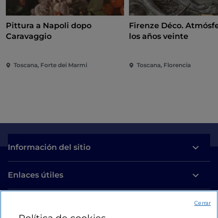
Pittura a Napoli dopo
Firenze Déco. Atmósfe
Caravaggio
los años veinte
Toscana, Forte dei Marmi
Toscana, Florencia
Información del sitio
Enlaces útiles
Acceso
Cerrar