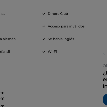
mat
Diners Club
Acceso para inválidos
la alemán
Se habla inglés
fantil
Wi-Fi
O
¿
e
i
 pm
pm
pm