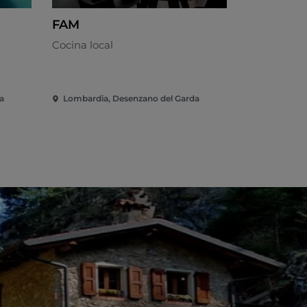
FAM
Il Philò
Cocina local
Cocina mar
a
Lombardia, Desenzano del Garda
Lombardia,