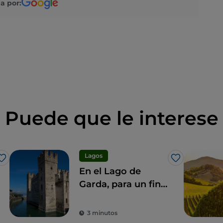
a por:
Puede que le interese
Lagos
Me gusta
Me gusta
En el Lago de
Garda, para un fin
de semana mágico
3 minutos