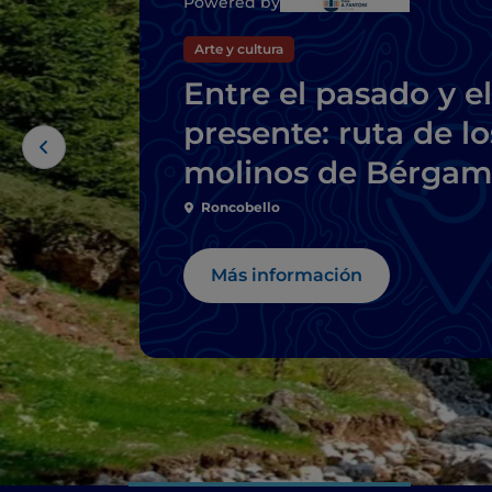
Powered by
Arte y cultura
Entre el pasado y el
presente: ruta de lo
molinos de Bérga
y Brescia
Roncobello
Más información