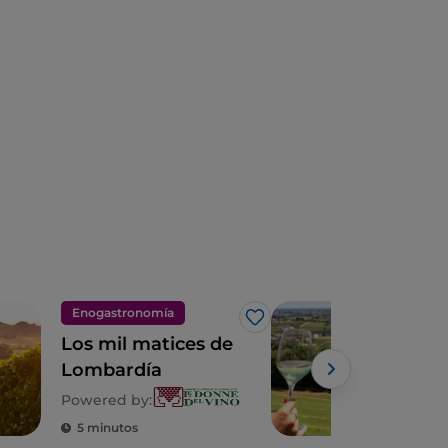
Enogastronomía
Eno
Me gusta
Los mil matices de
Los 
Lombardía
de 
Powered by:
Powe
5 minutos
6 m