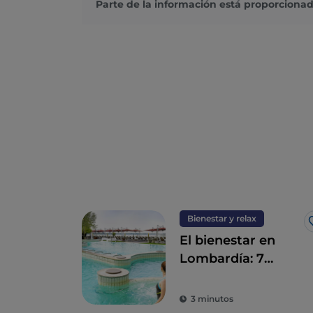
Parte de la información está proporcionad
Bienestar y relax
El bienestar en
Lombardía: 7
destinos para un
détox total
3 minutos