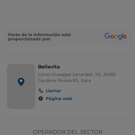
Se habla alemán
Se habla inglés
Se habla francés
Parte de la información está
proporcionada por:
Wi-Fi
Bellavita
Corso Giuseppe Zanardelli, 110, 25083
Gardone Riviera BS, Italia
Llamar
Página web
OPERADOR DEL SECTOR