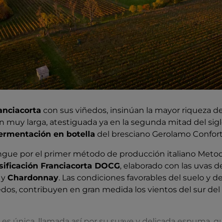
anciacorta
con sus viñedos, insinúan la mayor riqueza de e
ón muy larga, atestiguada ya en la segunda mitad del sigl
fermentación en botella
del bresciano Gerolamo Confort
ingue por el primer método de producción italiano Metod
sificación Franciacorta DOCG
, elaborado con las uvas d
y
Chardonnay
. Las condiciones favorables del suelo y del
edos, contribuyen en gran medida los vientos del sur del 
n
es única, llamada así por su suave y delicada espuma, q