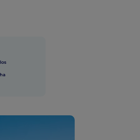
los
cha