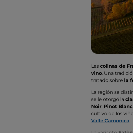
Las
colinas de Fr
vino
. Una tradici
tratado sobre
la 
La región se dist
se le otorgó la
cla
Noir
,
Pinot Blanc
cultivo de los viñ
Valle Camonica
.
La variante
Satè