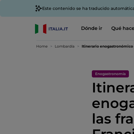
Este contenido se ha traducido automátic
Dónde ir
Qué hace
Home
Lombardía
Itinerario enogastronómico 
Enogastronomía
Itiner
enoga
las fr