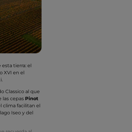
sta tierra: el
o XVI en el
i.
o Classico al que
e las cepas
Pinot
 clima facilitan el
lago Iseo y del
ue recuerda al