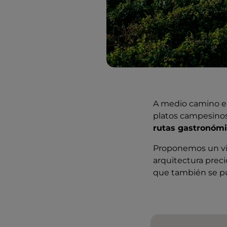
A medio camino ent
platos campesinos
rutas gastronóm
Proponemos un via
arquitectura preci
que también se pu