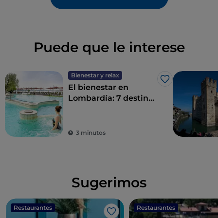
Puede que le interese
Bienestar y relax
Me gusta
El bienestar en
Lombardía: 7 destinos
para un détox total
3 minutos
Sugerimos
Restaurantes
Restaurantes
Me gusta