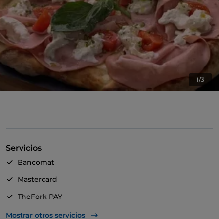
1/3
Servicios
Bancomat
Mastercard
TheFork PAY
UnionPay via TheFork PAY
Mostrar otros servicios