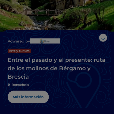
Me g
Powered by
Arte y cultura
Entre el pasado y el presente: ruta
de los molinos de Bérgamo y
Brescia
Roncobello
Más información