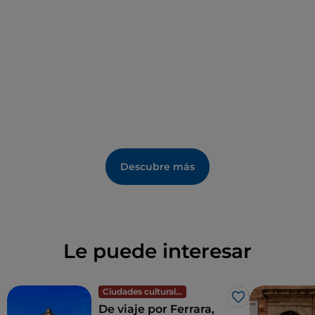
Ferrara o ricas cenas con mantequilla de cappellacci
y salvia o la inevitable
salama da sugo
.
Descubre más
Le puede interesar
Ciudades culturales
Me gusta
De viaje por Ferrara,