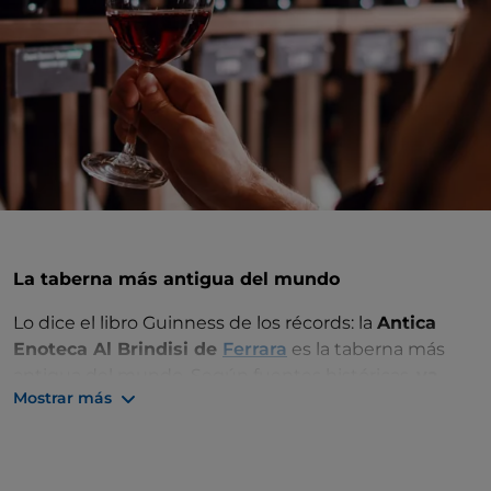
La taberna más antigua del mundo
Lo dice el libro Guinness de los récords: la
Antica
Enoteca Al Brindisi de
Ferrara
es la taberna más
antigua del mundo. Según fuentes históricas,
ya
Mostrar más
existía en el año 1100
, cuando la frecuentaban los
obreros que trabajaban en la construcción de la
catedral. En el siglo XV, la gente llegaba aquí en
barco.