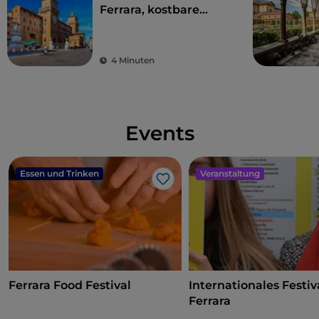
Ferrara, kostbare
Stunden auf den
Spuren der
Geschichte
4 Minuten
Events
Essen und Trinken
Veranstaltung
Like
Ferrara Food Festival
Internationales Festiv
Ferrara