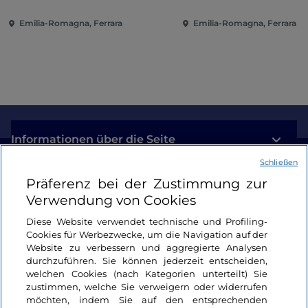
Emilia-Romagna, Ferrara
Emilia-Romagna, Ferrara
Informationen über die Seite
Schließen
Nützliche Links
Präferenz bei der Zustimmung zur
Verwendung von Cookies
Login
Diese Website verwendet technische und Profiling-
Cookies für Werbezwecke, um die Navigation auf der
Bleiben wir in Kontakt
Website zu verbessern und aggregierte Analysen
durchzuführen. Sie können jederzeit entscheiden,
welchen Cookies (nach Kategorien unterteilt) Sie
zustimmen, welche Sie verweigern oder widerrufen
möchten, indem Sie auf den entsprechenden