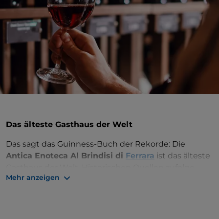
Das älteste Gasthaus der Welt
Das sagt das Guinness-Buch der Rekorde: Die
Antica Enoteca Al Brindisi di
Ferrara
ist das älteste
Gasthaus der Welt. Historischen Quellen zufolge
Mehr anzeigen
existierte sie bereits im Jahr 1100
, als sie von
Arbeitern besucht wurde, die sich mit dem Bau der
Kathedrale beschäftigten. Im 15. Jahrhundert kam
man hier mit dem Boot an.