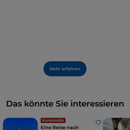
herzhaften Snacks wie Wurstwaren mit typischem
Ferrara-Brot oder zu reichhaltigen Abendessen mit
Cappellacci mit Butter und Salbei oder der
unwiderstehlichen
Salama da Sugo
serviert
werden.
Mehr erfahren
Das könnte Sie interessieren
Kunststädte
Like
Eine Reise nach