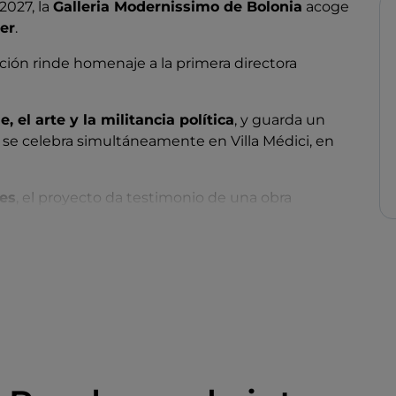
2027, la
Galleria Modernissimo de Bolonia
acoge
jer
.
ición rinde homenaje a la primera directora
ne, el arte y la militancia política
, y guarda un
 se celebra simultáneamente en Villa Médici, en
nes
, el proyecto da testimonio de una obra
feminista y por encuentros con iconos como
ual, su escritura cinematográfica y su
vínculo
 completa de una artista que supo documentar los