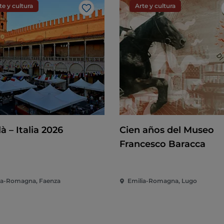
te y cultura
Arte y cultura
Me gusta
là – Italia 2026
Cien años del Museo
Francesco Baracca
ia-Romagna, Faenza
Emilia-Romagna, Lugo