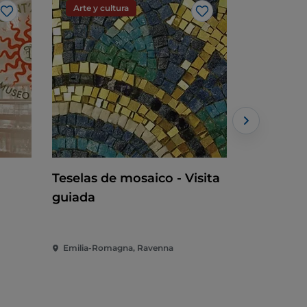
Arte y cultura
Deporte
Me gusta
Me gusta
Teselas de mosaico - Visita
ACI Raci
guiada
Emilia-Romagna, Ravenna
Emilia-Rom