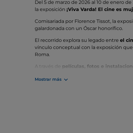
Del 5 de marzo de 2026 al 10 de enero de 
la exposición
¡Viva Varda! El cine es mu
Comisariada por Florence Tissot, la expos
galardonada con un Óscar honorífico.
El recorrido explora su legado entre
el ci
vínculo conceptual con la exposición que
Roma.
A través de
películas, fotos e instalacio
polifacética marcada por el compromiso 
Mostrar más
Mastroianni y Godard.
Las secciones profundizan en su estilo vis
especial con Italia
, y ofrecen una visión
cambios sociales del siglo XX.