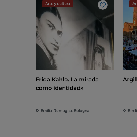
Arte y cultura
Ar
Me gusta
Frida Kahlo. La mirada
Argil
como identidad»
Emilia-Romagna, Bologna
Emil