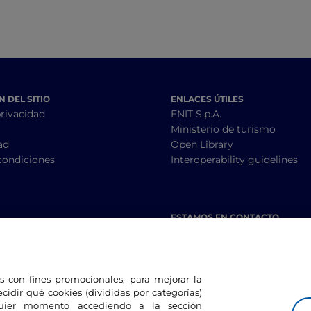
 DEL SITIO
ENLACES ÚTILES
privacidad
ENIT S.p.A.
Ministerio de turismo
ad
Open Library
condiciones
Interoperability guidelines
ESTAMOS EN CONTACTO
les con fines promocionales, para mejorar la
ecidir qué cookies (divididas por categorías)
lquier momento accediendo a la sección