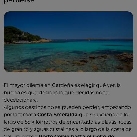
perderse
mundialmente conocida, y su desenfrenada vida
nocturna.
Entre los centros más frecuentados por los turistas,
Olbia
, capital de la
Costa Smeralda
y puerta de
entrada a la pintoresca región de Gallura. De vuelta al
sur,
Sant'Antioco
, pequeño municipio en el islote
homónimo conectado a tierra firme, amado por sus
playas solitarias, visita Porto Flavia, y su naturaleza
salvaje.
El mayor dilema en Cerdeña es elegir qué ver, la
bueno es que decidas lo que decidas no te
Hablando de entornos prístinos y playas
decepcionará.
impresionantes:
Cala Goloritzé
, en el Golfo de Orosei,
Algunos destinos no se pueden perder, empezando
está considerada uno de los lugares más bellos del
por la famosa
Costa Smeralda
que se extiende a lo
mundo, igual que
Cala Luna
, 800 metros de arena
largo de 55 kilómetros de encantadoras playas, rocas
fina y dorada que se sumergen en el mar celeste. Un
de granito y aguas cristalinas a lo largo de la costa de
unicum
como, en otros aspectos,
Barumini
, hogar
Gallura, desde
Porto Cervo hasta el Golfo de