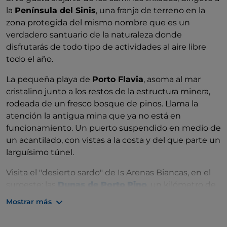
la
Península del Sinis
, una franja de terreno en la
zona protegida del mismo nombre que es un
verdadero santuario de la naturaleza donde
disfrutarás de todo tipo de actividades al aire libre
todo el año.
La pequeña playa de
Porto Flavia
, asoma al mar
cristalino junto a los restos de la estructura minera,
rodeada de un fresco bosque de pinos. Llama la
atención la antigua mina que ya no está en
funcionamiento. Un puerto suspendido en medio de
un acantilado, con vistas a la costa y del que parte un
larguísimo túnel.
Visita el "desierto sardo" de Is Arenas Biancas, en el
suroeste: las
Dunas de Porto
Pino
, un kilómetro de
colinas arenosas moldeadas por el viento que
Mostrar más
alcanzan los 30 metros de altura.