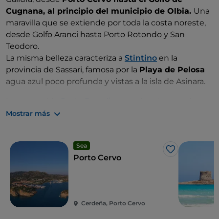
de Su Nuraxi, el mayor pueblo nurágico de toda
Cugnana, al principio del municipio de Olbia.
Una
Cerdeña construido con antiguas piedras volcánicas
maravilla que se extiende por toda la costa noreste,
de la zona.
desde Golfo Aranci hasta Porto Rotondo y San
Teodoro.
La misma belleza caracteriza a
Stintino
en la
provincia de Sassari, famosa por la
Playa de Pelosa
agua azul poco profunda y vistas a la isla de Asinara.
Luego está la
Costa Paradiso
, en el norte, amada por
su pequeño y pintoresco centro de Castelsardo e
Mostrar más
Isola Rossa, y la
isla de La Maddalena
, el corazón del
archipiélago homónimo. Antigua base militar, es la
Sea
mayor y única isla habitada dentro del magnífico
Me gusta
Porto Cervo
Parque Nacional del Archipiélago de la
Maddalena
.
Cerdeña, Porto Cervo