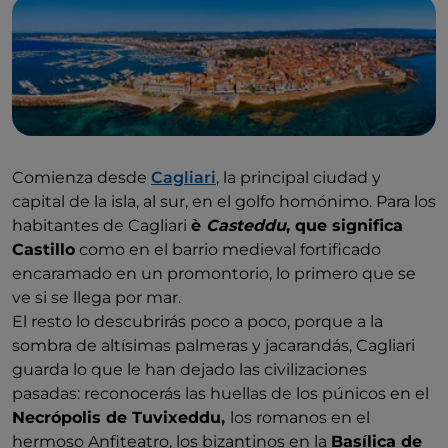
Al final de la Guerra de Sucesión Española, el Reino
de Cerdeña pasó a ser dominio de los Habsburgo de
Austria y luego fue cedido al Duque de Saboya Víctor
Amadeo II. En 1847 se fusionó Cerdeña con la Casa
de Saboya y la extensión del Estatuto Albertino a la
isla.
Catorce años más tarde, en 1861, nació el Reino de
Comienza desde
Cagliari
, la principal ciudad y
Italia a partir del Reino de Cerdeña.
capital de la isla, al sur, en el golfo homónimo. Para los
habitantes de Cagliari
è
Casteddu
, que significa
Castillo
como en el barrio medieval fortificado
encaramado en un promontorio, lo primero que se
ve si se llega por mar.
El resto lo descubrirás poco a poco, porque a la
sombra de altísimas palmeras y jacarandás, Cagliari
guarda lo que le han dejado las civilizaciones
pasadas: reconocerás las huellas de los púnicos en el
Necrópolis de Tuvixeddu,
los romanos en el
hermoso Anfiteatro, los bizantinos en la
Basílica de