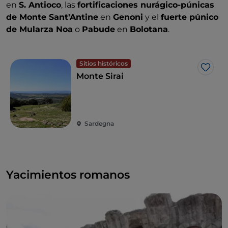
en
S. Antioco
, las
fortificaciones nurágico-púnicas
de Monte Sant'Antine
en
Genoni
y el
fuerte púnico
de Mularza Noa
o
Pabude
en
Bolotana
.
Sitios históricos
Me g
Monte Sirai
Sardegna
Yacimientos romanos