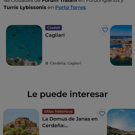
las ciudades de
Forum Traiani
en Fordongianus y
Turris Lybissonis
en
Porto Torres
.
Ciudad
Me gusta
Cagliari
Cerdeña, Cagliari
Le puede interesar
Sitios históricos
Me gusta
La Domus de Janas en
Cerdeña:
descubriendo las