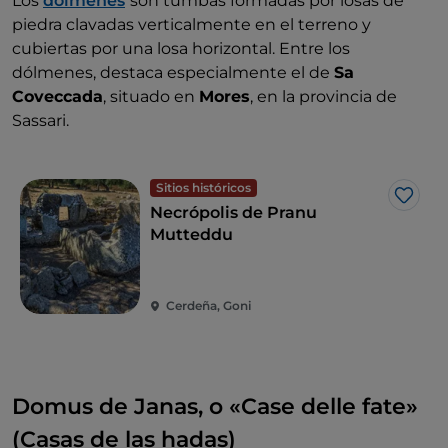
Los
dólmenes
son tumbas formadas por losas de
piedra clavadas verticalmente en el terreno y
cubiertas por una losa horizontal. Entre los
dólmenes, destaca especialmente el de
Sa
Coveccada
, situado en
Mores
, en la provincia de
Sassari.
Sitios históricos
Me g
Necrópolis de Pranu
Mutteddu
Cerdeña, Goni
Domus de Janas, o «Case delle fate»
(Casas de las hadas)