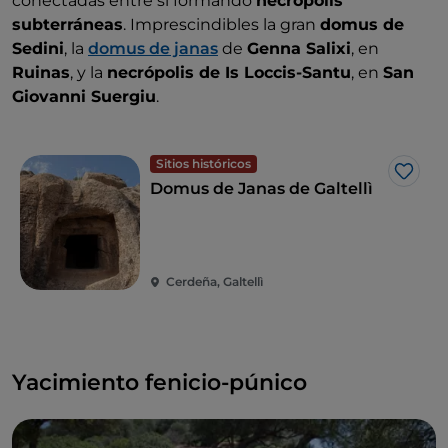
conectadas entre sí formando
necrópolis
subterráneas
. Imprescindibles la gran
domus de
Sedini
, la
domus de janas
de
Genna Salixi
, en
Ruinas
, y la
necrópolis de Is Loccis-Santu
, en
San
Giovanni Suergiu
.
Sitios históricos
Me g
Domus de Janas de Galtellì
Cerdeña, Galtellì
Yacimiento fenicio-púnico