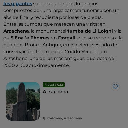
los gigantes
son monumentos funerarios
compuestos por una larga cámara funeraria con un
ábside final y recubierta por losas de piedra.
Entre las tumbas que merecen una visita: en
Arzachena
, la monumental
tumba de Li Lolghi
y la
de
S'Ena 'e Thomes
en
Dorgali
, que se remonta a la
Edad del Bronce Antiguo, en excelente estado de
conservación; la tumba de Coddu Vecchiu en
Arzachena, una de las más antiguas, que data del
2500 a. C. aproximadamente.
Naturaleza
Me g
Arzachena
Cerdeña, Arzachena