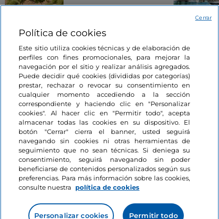
tumbas excavadas en
la roca
Cerrar
3 minutos
Política de cookies
Este sitio utiliza cookies técnicas y de elaboración de
perfiles con fines promocionales, para mejorar la
navegación por el sitio y realizar análisis agregados.
Puede decidir qué cookies (divididas por categorías)
prestar, rechazar o revocar su consentimiento en
cualquier momento accediendo a la sección
correspondiente y haciendo clic en "Personalizar
Información del sitio
cookies". Al hacer clic en "Permitir todo", acepta
almacenar todas las cookies en su dispositivo. El
botón "Cerrar" cierra el banner, usted seguirá
Enlaces útiles
navegando sin cookies ni otras herramientas de
seguimiento que no sean técnicas. Si deniega su
consentimiento, seguirá navegando sin poder
Acceso
beneficiarse de contenidos personalizados según sus
preferencias. Para más información sobre las cookies,
Estamos en contacto
consulte nuestra
política de cookies
Personalizar cookies
Permitir todo