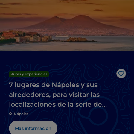
Rutas y experiencias
Me g
7 lugares de Nápoles y sus
alrededores, para visitar las
localizaciones de la serie de
televisión Mare fuori
Nápoles
Más información