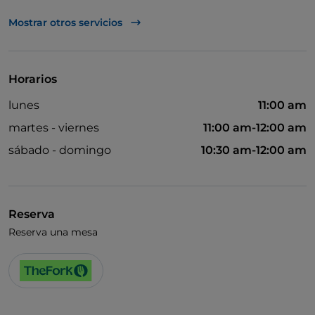
TheFork PAY
Mostrar otros servicios
UnionPay via TheFork PAY
Visa
Horarios
Acceso para inválidos
lunes
11:00 am
Se admiten animales
martes - viernes
11:00 am-12:00 am
Baño para inválidos
sábado - domingo
10:30 am-12:00 am
Se habla inglés
Se habla francés
Reserva
Menú infantil
Reserva una mesa
Partidos de fútbol
Zona de fumadores
Wi-Fi