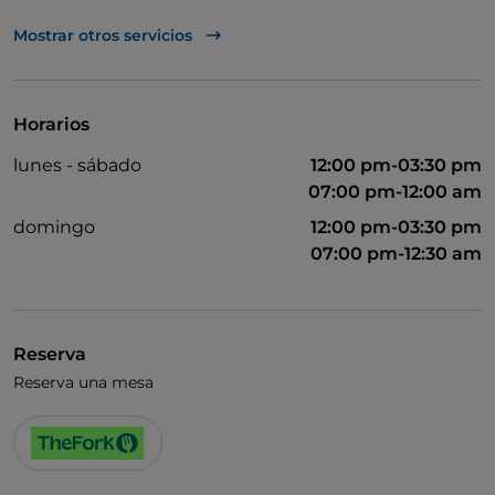
Diners Club
Mostrar otros servicios
Mastercard
TheFork PAY
Horarios
UnionPay via TheFork PAY
lunes - sábado
12:00 pm-03:30 pm
Visa
07:00 pm-12:00 am
Acceso para inválidos
domingo
12:00 pm-03:30 pm
07:00 pm-12:30 am
Se admiten animales
Baño para inválidos
Cena con espectáculo
Reserva
Cocktail
Reserva una mesa
Se habla inglés
Se habla francés