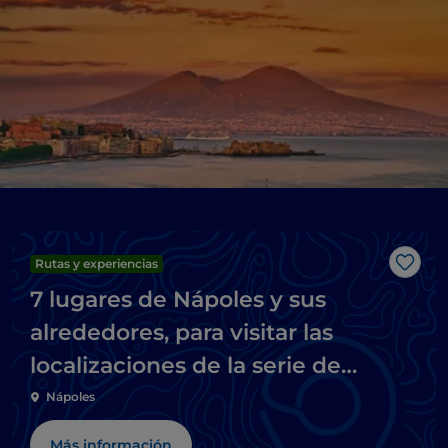
Rutas y experiencias
Me g
7 lugares de Nápoles y sus
alrededores, para visitar las
localizaciones de la serie de
televisión Mare fuori
Nápoles
Más información