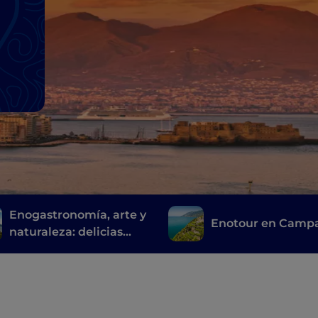
Enogastronomía, arte y
Enotour en Camp
naturaleza: delicias
sorrentinas