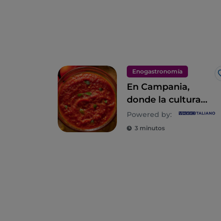
Enogastronomía
En Campania,
donde la cultura
culinaria es un
Powered by:
estilo de vida
3 minutos