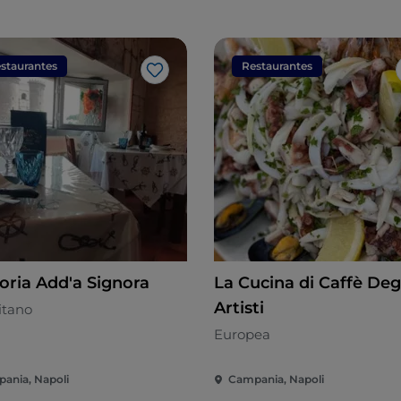
staurantes
Restaurantes
Me gusta
toria Add'a Signora
La Cucina di Caffè Deg
Artisti
itano
Europea
ania, Napoli
Campania, Napoli