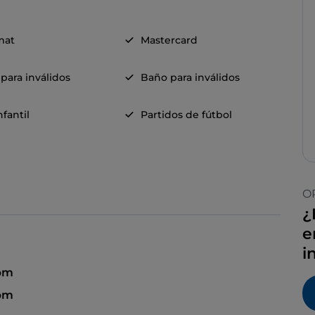
mat
Mastercard
para inválidos
Baño para inválidos
fantil
Partidos de fútbol
O
¿
e
i
pm
 pm