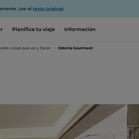
amente. Lee el
texto original
.
r
Planifica tu viaje
Información
oles: cosas que ver y hacer
Osteria Gourmeet