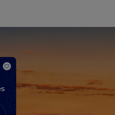
Me gusta
es