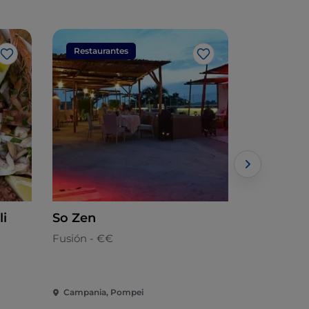
Restaurantes
Restaura
Me gusta
Me gusta
li
So Zen
Qasa Qbo
Trattoria
Fusión - €€
Pizzería - 
Campania, Pompei
Campania, 