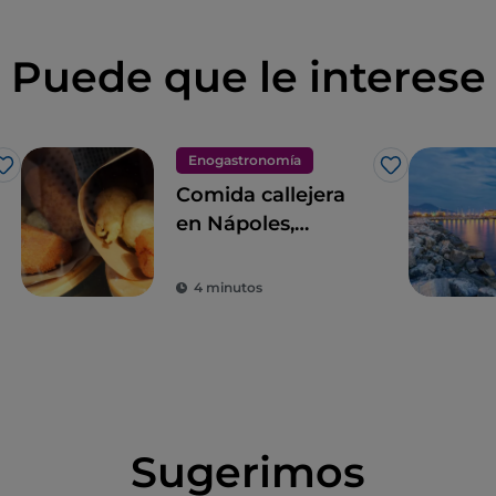
Puede que le interese
Enogastronomía
Me gusta
Me gusta
Comida callejera
en Nápoles,
quintaesencia de
las maravillas del
4 minutos
paladar
Sugerimos