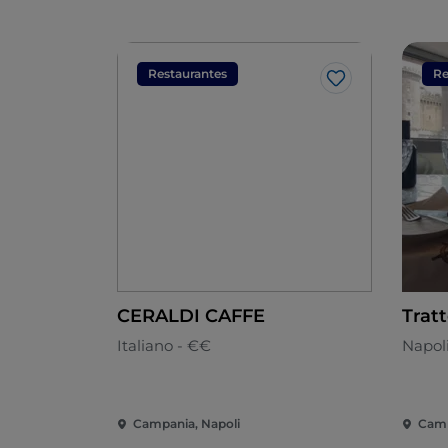
Restaurantes
Re
Me gusta
CERALDI CAFFE
Trat
Italiano - €€
Napol
Campania, Napoli
Camp