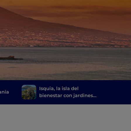
Isquia, la isla del
ania
bienestar con jardines
termales y fuentes
naturales