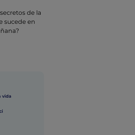
secretos de la
ue sucede en
añana?
a vida
ci