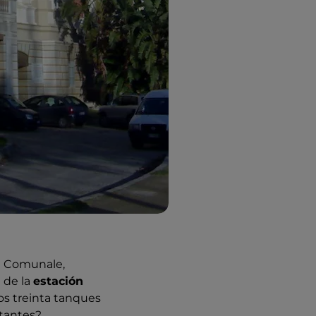
la Comunale,
el de la
estación
los treinta tanques
rtantes?