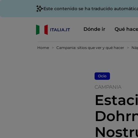
Este contenido se ha traducido automátic
Dónde ir
Qué hace
Home
Campania: sitios que ver y qué hacer
Náp
Ocio
CAMPANIA
Estac
Dohrn
Nost