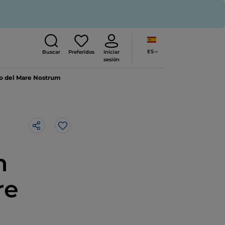
ES
Buscar
Preferidos
Iniciar
sesión
io del Mare Nostrum
Me gusta
n
re