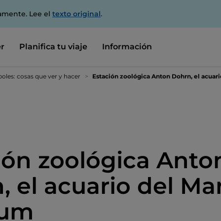
amente. Lee el
texto original
.
r
Planifica tu viaje
Información
oles: cosas que ver y hacer
Estación zoológica Anton Dohrn, el acuar
ión zoológica Anto
, el acuario del Ma
rum