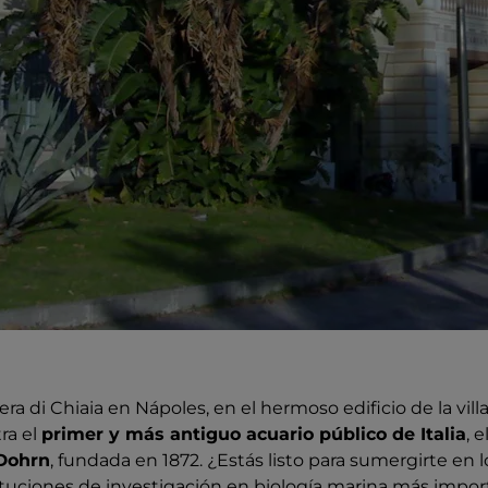
era di Chiaia en Nápoles, en el hermoso edificio de la vil
ra el
primer y más antiguo acuario público de Italia
, 
 Dohrn
, fundada en 1872. ¿Estás listo para sumergirte en 
tituciones de investigación en biología marina más impo