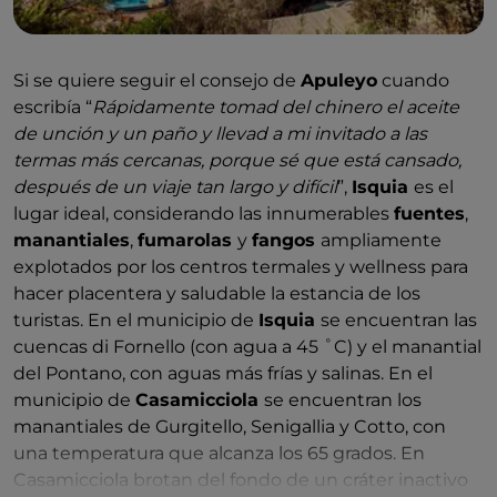
Si se quiere seguir el consejo de
Apuleyo
cuando
escribía “
Rápidamente tomad del chinero el aceite
de unción y un paño y llevad a mi invitado a las
termas más cercanas, porque sé que está cansado,
después de un viaje tan largo y difícil
”,
Isquia
es el
lugar ideal, considerando las innumerables
fuentes
,
manantiales
,
fumarolas
y
fangos
ampliamente
explotados por los centros termales y wellness para
hacer placentera y saludable la estancia de los
turistas. En el municipio de
Isquia
se encuentran las
cuencas di Fornello (con agua a 45 ˚C) y el manantial
del Pontano, con aguas más frías y salinas. En el
municipio de
Casamicciola
se encuentran los
manantiales de Gurgitello, Senigallia y Cotto, con
una temperatura que alcanza los 65 grados. En
Casamicciola brotan del fondo de un cráter inactivo