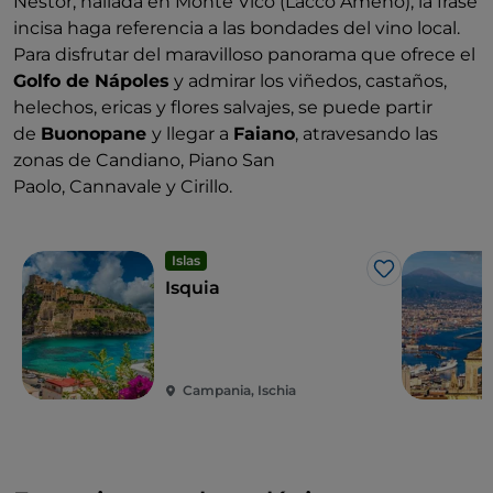
Néstor, hallada en Monte Vico (Lacco Ameno), la frase
incisa haga referencia a las bondades del vino local.
Para disfrutar del maravilloso panorama que ofrece el
Golfo de Nápoles
y admirar los viñedos, castaños,
helechos, ericas y flores salvajes, se puede partir
de
Buonopane
y llegar a
Faiano
, atravesando las
zonas de Candiano, Piano San
Paolo, Cannavale y Cirillo.
Islas
Me gusta
Isquia
Campania, Ischia