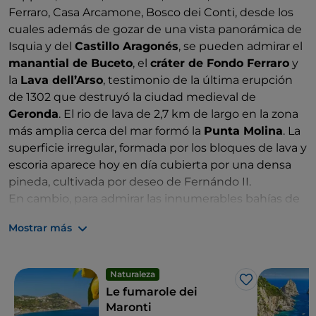
Ferraro, Casa Arcamone, Bosco dei Conti, desde los
cuales además de gozar de una vista panorámica de
Isquia y del
Castillo Aragonés
, se pueden admirar el
manantial de Buceto
, el
cráter de Fondo Ferraro
y
la
Lava dell’Arso
, testimonio de la última erupción
de 1302 que destruyó la ciudad medieval de
Geronda
. El rio de lava de 2,7 km de largo en la zona
más amplia cerca del mar formó la
Punta Molina
. La
superficie irregular, formada por los bloques de lava y
escoria aparece hoy en día cubierta por una densa
pineda, cultivada por deseo de Fernándo II.
En cambio, para admirar las innumerables bahías de
la isla, como por ejemplo la de San
Mostrar más
Pancracio,
Maronti
, o Cava Grado, se puede ir a la
zona de Testaccio y Monte Cotto, desde donde se
disfruta de una espléndida vista panorámica de la
Naturaleza
fortaleza La Guardiola.
Me gusta
Le fumarole dei
Un consejo para todos es subir al
Monte Epomeo
, a
Maronti