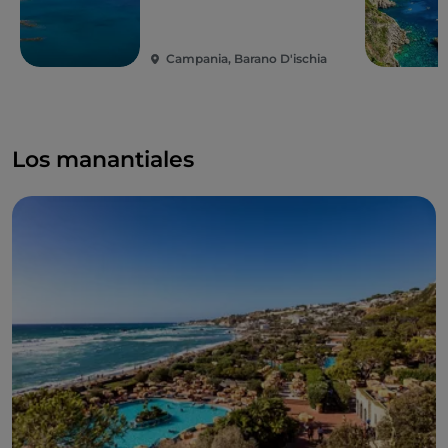
una hora a pie, partiendo de la zona de Fontana se
llega al punto más alto del que se puede gozar de
una vista de la isla y de
Capri
, la
Península
Campania, Barano D'ischia
Sorrentina
, (con los Montes Lattari) el
Vesuvio
,
Nápoles
, los
Campos Flegrei
(con
Monte Procida
) y,
con suerte,
Ponza
,
Ventotene
y
Gaeta
.
Los manantiales